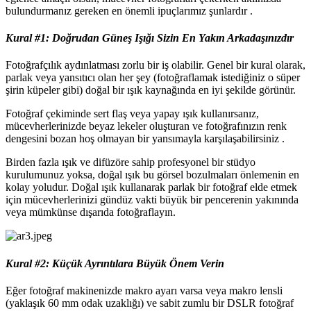
bulundurmanız gereken en önemli ipuçlarımız şunlardır .
Kural #1: Doğrudan Güneş Işığı Sizin En Yakın Arkadaşınızdır
Fotoğrafçılık aydınlatması zorlu bir iş olabilir. Genel bir kural olarak,
parlak veya yansıtıcı olan her şey (fotoğraflamak istediğiniz o süper
şirin küpeler gibi) doğal bir ışık kaynağında en iyi şekilde görünür.
Fotoğraf çekiminde sert flaş veya yapay ışık kullanırsanız,
mücevherlerinizde beyaz lekeler oluşturan ve fotoğrafınızın renk
dengesini bozan hoş olmayan bir yansımayla karşılaşabilirsiniz .
Birden fazla ışık ve difüzöre sahip profesyonel bir stüdyo
kurulumunuz yoksa, doğal ışık bu görsel bozulmaları önlemenin en
kolay yoludur. Doğal ışık kullanarak parlak bir fotoğraf elde etmek
için mücevherlerinizi gündüz vakti büyük bir pencerenin yakınında
veya mümkünse dışarıda fotoğraflayın.
Kural #2: Küçük Ayrıntılara Büyük Önem Verin
Eğer fotoğraf makinenizde makro ayarı varsa veya makro lensli
(yaklaşık 60 mm odak uzaklığı) ve sabit zumlu bir DSLR fotoğraf