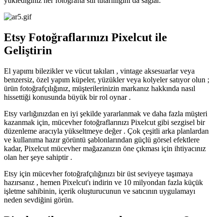
yüklediğiniz her fotoğrafta stil tutarlılığını da sağlar.
Etsy Fotoğraflarınızı Pixelcut ile
Geliştirin
El yapımı bilezikler ve vücut takıları , vintage aksesuarlar veya
benzersiz, özel yapım küpeler, yüzükler veya kolyeler satıyor olun ;
ürün fotoğrafçılığınız, müşterilerinizin markanız hakkında nasıl
hissettiği konusunda büyük bir rol oynar .
Etsy varlığınızdan en iyi şekilde yararlanmak ve daha fazla müşteri
kazanmak için, mücevher fotoğraflarınızı Pixelcut gibi sezgisel bir
düzenleme aracıyla yükseltmeye değer . Çok çeşitli arka planlardan
ve kullanıma hazır görüntü şablonlarından güçlü görsel efektlere
kadar, Pixelcut mücevher mağazanızın öne çıkması için ihtiyacınız
olan her şeye sahiptir .
Etsy için mücevher fotoğrafçılığınızı bir üst seviyeye taşımaya
hazırsanız , hemen Pixelcut'ı indirin ve 10 milyondan fazla küçük
işletme sahibinin, içerik oluşturucunun ve satıcının uygulamayı
neden sevdiğini görün.