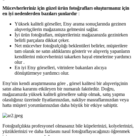
Mücevherleriniz için güzel ürün fotoğrafları oluşturmanız için
en iyi nedenlerden bazıları şunlardır
:
Yüksek kaliteli görseller, Etsy arama sonuçlarında gezinen
alışverişçilerin mağazanıza gelmesini sağlar.
İyi ürün fotoğrafları, müşterileriniz mağazanızda gezinirken
belirli parçalara dikkat çeker.
Net mücevher fotoğrafçılığı beklentileri belirler, müşterilere
tam olarak ne satın aldıklarını gösterir ve alışveriş yapanların
kendilerini mücevherinizi takarken hayal etmelerine yardımcı
olur .
En iyi Etsy görselleri, vitrinlere bakanları alıcıya
dönüştürmeye yardımcı olur.
Etsy'nin kendi araştırmasına göre , görsel kalitesi bir alışverişçinin
satın alma kararını etkileyen bir numaralı faktördür. Doğru,
mağazanızda yüksek kaliteli görsellere sahip olmak, satış yapma
olasılığınız üzerinde fiyatlarınızdan, nakliye masraflarınızdan veya
hatta müşteri yorumlarınızdan daha büyük bir etkiye sahiptir.
Fotoğrafçılıkta profesyonel olmasanız bile küpelerinizi, kolyelerinizi,
yüzüklerinizi ve daha fazlasını nasıl fotoğraflayacağınızı öğrenmek