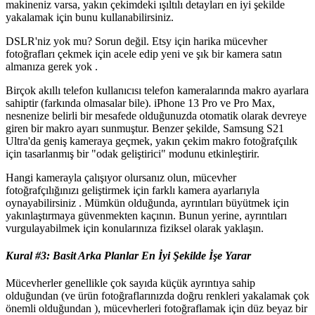
makineniz varsa, yakın çekimdeki ışıltılı detayları en iyi şekilde
yakalamak için bunu kullanabilirsiniz.
DSLR'niz yok mu? Sorun değil. Etsy için harika mücevher
fotoğrafları çekmek için acele edip yeni ve şık bir kamera satın
almanıza gerek yok .
Birçok akıllı telefon kullanıcısı telefon kameralarında makro ayarlara
sahiptir (farkında olmasalar bile). iPhone 13 Pro ve Pro Max,
nesnenize belirli bir mesafede olduğunuzda otomatik olarak devreye
giren bir makro ayarı sunmuştur. Benzer şekilde, Samsung S21
Ultra'da geniş kameraya geçmek, yakın çekim makro fotoğrafçılık
için tasarlanmış bir "odak geliştirici" modunu etkinleştirir.
Hangi kamerayla çalışıyor olursanız olun, mücevher
fotoğrafçılığınızı geliştirmek için farklı kamera ayarlarıyla
oynayabilirsiniz . Mümkün olduğunda, ayrıntıları büyütmek için
yakınlaştırmaya güvenmekten kaçının. Bunun yerine, ayrıntıları
vurgulayabilmek için konularınıza fiziksel olarak yaklaşın.
Kural #3: Basit Arka Planlar En İyi Şekilde İşe Yarar
Mücevherler genellikle çok sayıda küçük ayrıntıya sahip
olduğundan (ve ürün fotoğraflarınızda doğru renkleri yakalamak çok
önemli olduğundan ), mücevherleri fotoğraflamak için düz beyaz bir