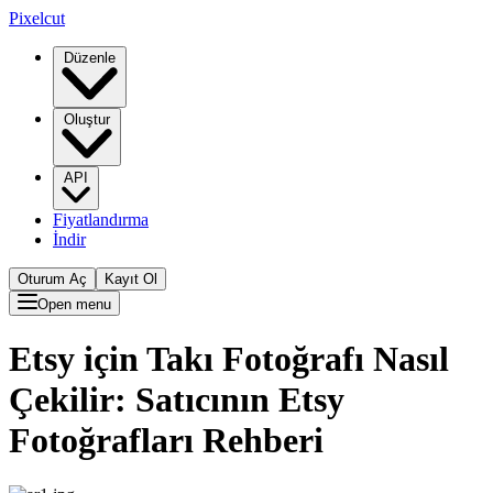
Pixelcut
Düzenle
Oluştur
API
Fiyatlandırma
İndir
Oturum Aç
Kayıt Ol
Open menu
Etsy için Takı Fotoğrafı Nasıl
Çekilir: Satıcının Etsy
Fotoğrafları Rehberi