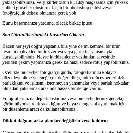
yaklaşabilirsiniz). Ve şükürler olsun ki, Etsy mağazanız için yüksek
kaliteli görseller oluşturmak için bir photoshop dahisi veya
fotoğrafçılık dehası olmanıza gerek yok.
Bunu başarmanıza yardımcı olacak birkaç ipucu:
Son Görüntülerinizdeki Kusurları Giderin
Bazen her şeyi doğru yapsanız bile yine de mükemmel bir ürün
resmini mahveden bir toz zerresi veya garip bir yansımayla
karşılaşabilirsiniz. Neyse ki düzenleme yazılımları sayesinde
yeniden çekim yapmanıza gerek kalmaz; sadece rötuş yapabilirsiniz.
Özellikle mücevher fotoğrafçılığında, fotoğraflarınızı kolayca
düzenleyebilme yeteneği çok değerlidir ; çünkü mücevherlerinizin
parlaklığını ve ışıltısını, istenmeyen yansımalar veya parlak noktalar
olmadan yakalamak arasında hassas bir denge vardır.
Fotoğraflarınızda değerli taşlarınız veya mücevherleriniz gerçekçi
görünmüyorsa, renk sıcaklığını ve beyaz dengesini ayarlamak için
bir düzenleme aracı da kullanabilirsiniz .
Dikkat dağıtan arka planları değiştirin veya kaldırın
Mücevheriniz fotoğrafta harika görünüyorsa ancak arka plandaki bir