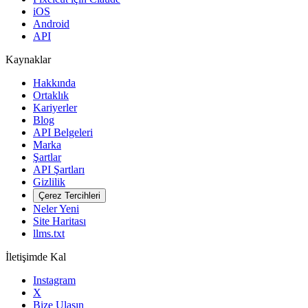
iOS
Android
API
Kaynaklar
Hakkında
Ortaklık
Kariyerler
Blog
API Belgeleri
Marka
Şartlar
API Şartları
Gizlilik
Çerez Tercihleri
Neler Yeni
Site Haritası
llms.txt
İletişimde Kal
Instagram
X
Bize Ulaşın