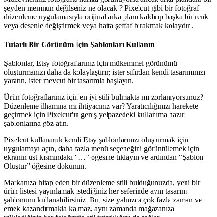
şeyden memnun değilseniz ne olacak ? Pixelcut gibi bir fotoğraf
düzenleme uygulamasıyla orijinal arka planı kaldırıp başka bir renk
veya desenle değiştirmek veya hatta şeffaf bırakmak kolaydır .
Tutarlı Bir Görünüm İçin Şablonları Kullanın
Şablonlar, Etsy fotoğraflarınız için mükemmel görünümü
oluşturmanızı daha da kolaylaştırır; ister sıfırdan kendi tasarımınızı
yaratın, ister mevcut bir tasarımla başlayın.
Ürün fotoğraflarınız için en iyi stili bulmakta mı zorlanıyorsunuz?
Düzenleme ilhamına mı ihtiyacınız var? Yaratıcılığınızı harekete
geçirmek için Pixelcut'ın geniş yelpazedeki kullanıma hazır
şablonlarına göz atın.
Pixelcut kullanarak kendi Etsy şablonlarınızı oluşturmak için
uygulamayı açın, daha fazla menü seçeneğini görüntülemek için
ekranın üst kısmındaki “…” öğesine tıklayın ve ardından “Şablon
Oluştur” öğesine dokunun.
Markanıza hitap eden bir düzenleme stili bulduğunuzda, yeni bir
ürün listesi yayınlamak istediğiniz her seferinde aynı tasarım
şablonunu kullanabilirsiniz. Bu, size yalnızca çok fazla zaman ve
emek kazandırmakla kalmaz, aynı zamanda mağazanıza