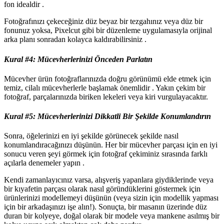
fon idealdir .
Fotoğrafınızı çekeceğiniz düz beyaz bir tezgahınız veya düz bir
fonunuz yoksa, Pixelcut gibi bir düzenleme uygulamasıyla orijinal
arka planı sonradan kolayca kaldırabilirsiniz .
Kural #4: Mücevherlerinizi Önceden Parlatın
Mücevher ürün fotoğraflarınızda doğru görünümü elde etmek için
temiz, cilalı mücevherlerle başlamak önemlidir . Yakın çekim bir
fotoğraf, parçalarınızda biriken lekeleri veya kiri vurgulayacaktır.
Kural #5: Mücevherlerinizi Dikkatli Bir Şekilde Konumlandırın
Sonra, öğelerinizi en iyi şekilde görünecek şekilde nasıl
konumlandıracağınızı düşünün. Her bir mücevher parçası için en iyi
sonucu veren şeyi görmek için fotoğraf çekiminiz sırasında farklı
açılarla denemeler yapın .
Kendi zamanlayıcınız varsa, alışveriş yapanlara giydiklerinde veya
bir kıyafetin parçası olarak nasıl göründüklerini göstermek için
ürünlerinizi modellemeyi düşünün (veya sizin için modellik yapması
için bir arkadaşınızı işe alın
!). Sonuçta, bir masanın üzerinde düz
duran bir kolyeye, doğal olarak bir modele veya mankene asılmış bir