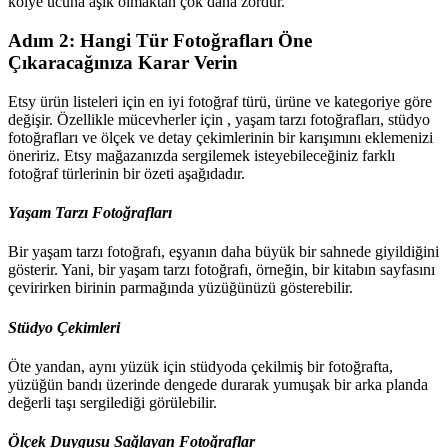
kolye ucuna aşık olmaktan çok daha zordur.
Adım 2: Hangi Tür Fotoğrafları Öne
Çıkaracağınıza Karar Verin
Etsy ürün listeleri için en iyi fotoğraf türü, ürüne ve kategoriye göre
değişir. Özellikle mücevherler için , yaşam tarzı fotoğrafları, stüdyo
fotoğrafları ve ölçek ve detay çekimlerinin bir karışımını eklemenizi
öneririz. Etsy mağazanızda sergilemek isteyebileceğiniz farklı
fotoğraf türlerinin bir özeti aşağıdadır.
Yaşam Tarzı Fotoğrafları
Bir yaşam tarzı fotoğrafı, eşyanın daha büyük bir sahnede giyildiğini
gösterir. Yani, bir yaşam tarzı fotoğrafı, örneğin, bir kitabın sayfasını
çevirirken birinin parmağında yüzüğünüzü gösterebilir.
Stüdyo Çekimleri
Öte yandan, aynı yüzük için stüdyoda çekilmiş bir fotoğrafta,
yüzüğün bandı üzerinde dengede durarak yumuşak bir arka planda
değerli taşı sergilediği görülebilir.
Ölçek Duygusu Sağlayan Fotoğraflar