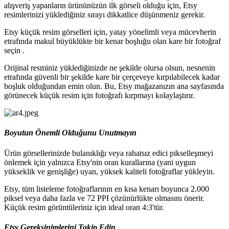
alışveriş yapanların ürününüzün ilk görseli olduğu için, Etsy
resimlerinizi yüklediğiniz sırayı dikkatlice düşünmeniz gerekir.
Etsy küçük resim görselleri için, yatay yönelimli veya mücevherin
etrafında makul büyüklükte bir kenar boşluğu olan kare bir fotoğraf
seçin .
Orijinal resminiz yüklediğinizde ne şekilde olursa olsun, nesnenin
etrafında güvenli bir şekilde kare bir çerçeveye kırpılabilecek kadar
boşluk olduğundan emin olun. Bu, Etsy mağazanızın ana sayfasında
görünecek küçük resim için fotoğrafı kırpmayı kolaylaştırır.
Boyutun Önemli Olduğunu Unutmayın
Ürün görsellerinizde bulanıklığı veya rahatsız edici pikselleşmeyi
önlemek için yalnızca Etsy'nin oran kurallarına (yani uygun
yükseklik ve genişliğe) uyan, yüksek kaliteli fotoğraflar yükleyin.
Etsy, tüm listeleme fotoğraflarının en kısa kenarı boyunca 2.000
piksel veya daha fazla ve 72 PPI çözünürlükte olmasını önerir.
Küçük resim görüntüleriniz için ideal oran 4:3'tür.
Etsy Gereksinimlerini Takip Edin