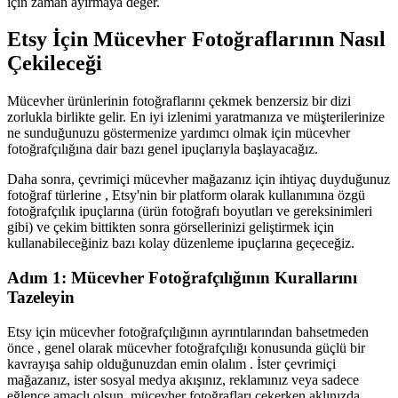
için zaman ayırmaya değer.
Etsy İçin Mücevher Fotoğraflarının Nasıl
Çekileceği
Mücevher ürünlerinin fotoğraflarını çekmek benzersiz bir dizi
zorlukla birlikte gelir. En iyi izlenimi yaratmanıza ve müşterilerinize
ne sunduğunuzu göstermenize yardımcı olmak için mücevher
fotoğrafçılığına dair bazı genel ipuçlarıyla başlayacağız.
Daha sonra, çevrimiçi mücevher mağazanız için ihtiyaç duyduğunuz
fotoğraf türlerine , Etsy'nin bir platform olarak kullanımına özgü
fotoğrafçılık ipuçlarına (ürün fotoğrafı boyutları ve gereksinimleri
gibi) ve çekim bittikten sonra görsellerinizi geliştirmek için
kullanabileceğiniz bazı kolay düzenleme ipuçlarına geçeceğiz.
Adım 1: Mücevher Fotoğrafçılığının Kurallarını
Tazeleyin
Etsy için mücevher fotoğrafçılığının ayrıntılarından bahsetmeden
önce , genel olarak mücevher fotoğrafçılığı konusunda güçlü bir
kavrayışa sahip olduğunuzdan emin olalım . İster çevrimiçi
mağazanız, ister sosyal medya akışınız, reklamınız veya sadece
eğlence amaçlı olsun, mücevher fotoğrafları çekerken aklınızda