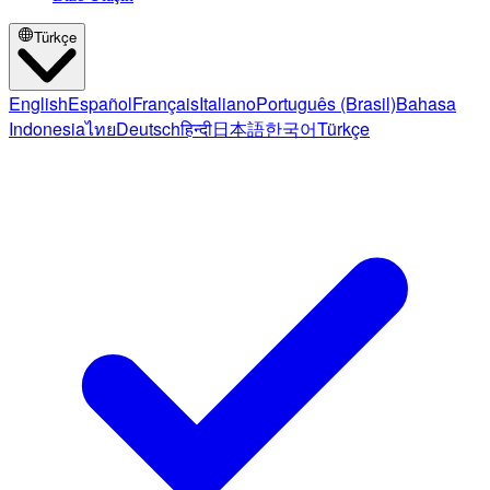
Türkçe
English
Español
Français
Italiano
Português (Brasil)
Bahasa
Indonesia
ไทย
Deutsch
हिन्दी
日本語
한국어
Türkçe