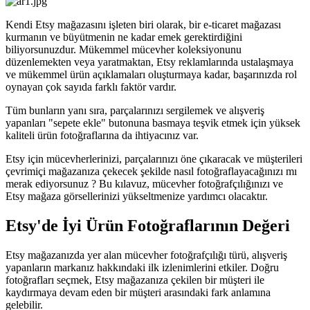
Kendi Etsy mağazasını işleten biri olarak, bir e-ticaret mağazası
kurmanın ve büyütmenin ne kadar emek gerektirdiğini
biliyorsunuzdur. Mükemmel mücevher koleksiyonunu
düzenlemekten veya yaratmaktan, Etsy reklamlarında ustalaşmaya
ve mükemmel ürün açıklamaları oluşturmaya kadar, başarınızda rol
oynayan çok sayıda farklı faktör vardır.
Tüm bunların yanı sıra, parçalarınızı sergilemek ve alışveriş
yapanları "sepete ekle" butonuna basmaya teşvik etmek için yüksek
kaliteli ürün fotoğraflarına da ihtiyacınız var.
Etsy için mücevherlerinizi, parçalarınızı öne çıkaracak ve müşterileri
çevrimiçi mağazanıza çekecek şekilde nasıl fotoğraflayacağınızı mı
merak ediyorsunuz ? Bu kılavuz, mücevher fotoğrafçılığınızı ve
Etsy mağaza görsellerinizi yükseltmenize yardımcı olacaktır.
Etsy'de İyi Ürün Fotoğraflarının Değeri
Etsy mağazanızda yer alan mücevher fotoğrafçılığı türü, alışveriş
yapanların markanız hakkındaki ilk izlenimlerini etkiler. Doğru
fotoğrafları seçmek, Etsy mağazanıza çekilen bir müşteri ile
kaydırmaya devam eden bir müşteri arasındaki fark anlamına
gelebilir.