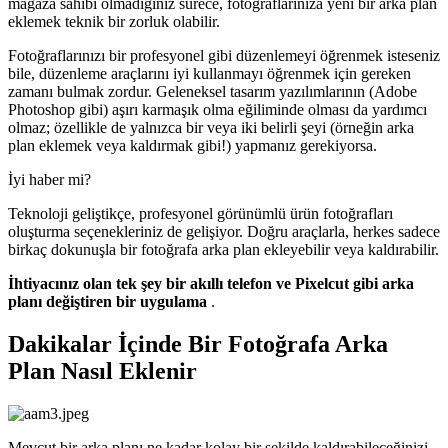
mağaza sahibi olmadığınız sürece, fotoğraflarınıza yeni bir arka plan
eklemek teknik bir zorluk olabilir.
Fotoğraflarınızı bir profesyonel gibi düzenlemeyi öğrenmek isteseniz
bile, düzenleme araçlarını iyi kullanmayı öğrenmek için gereken
zamanı bulmak zordur. Geleneksel tasarım yazılımlarının (Adobe
Photoshop gibi) aşırı karmaşık olma eğiliminde olması da yardımcı
olmaz; özellikle de yalnızca bir veya iki belirli şeyi (örneğin arka
plan eklemek veya kaldırmak gibi
!) yapmanız gerekiyorsa.
İyi haber mi?
Teknoloji geliştikçe, profesyonel görünümlü ürün fotoğrafları
oluşturma seçenekleriniz de gelişiyor. Doğru araçlarla, herkes sadece
birkaç dokunuşla bir fotoğrafa arka plan ekleyebilir veya kaldırabilir.
İhtiyacınız olan tek şey bir akıllı telefon ve Pixelcut gibi arka
planı değiştiren bir uygulama
.
Dakikalar İçinde Bir Fotoğrafa Arka
Plan Nasıl Eklenir
Mevcut bir arka planı ne kadar kolay bir şekilde kaldırabileceğinizi