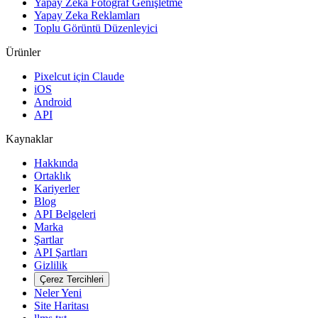
Yapay Zeka Fotoğraf Genişletme
Yapay Zeka Reklamları
Toplu Görüntü Düzenleyici
Ürünler
Pixelcut için Claude
iOS
Android
API
Kaynaklar
Hakkında
Ortaklık
Kariyerler
Blog
API Belgeleri
Marka
Şartlar
API Şartları
Gizlilik
Çerez Tercihleri
Neler Yeni
Site Haritası