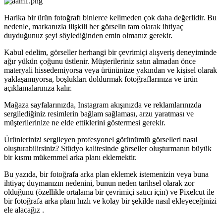
Harika bir ürün fotoğrafı binlerce kelimeden çok daha değerlidir. Bu
nedenle, markanızla ilişkili her görselin tam olarak ihtiyaç
duyduğunuz şeyi söylediğinden emin olmanız gerekir.
Kabul edelim, görseller herhangi bir çevrimiçi alışveriş deneyiminde
ağır yükün çoğunu üstlenir. Müşterileriniz satın almadan önce
materyali hissedemiyorsa veya ürününüze yakından ve kişisel olarak
yaklaşamıyorsa, boşlukları doldurmak fotoğraflarınıza ve ürün
açıklamalarınıza kalır.
Mağaza sayfalarınızda, Instagram akışınızda ve reklamlarınızda
sergilediğiniz resimlerin bağlam sağlaması, arzu yaratması ve
müşterilerinize ne elde ettiklerini göstermesi gerekir.
Ürünlerinizi sergileyen profesyonel görünümlü görselleri nasıl
oluşturabilirsiniz? Stüdyo kalitesinde görseller oluşturmanın büyük
bir kısmı mükemmel arka planı eklemektir.
Bu yazıda, bir fotoğrafa arka plan eklemek istemenizin veya buna
ihtiyaç duymanızın nedenini, bunun neden tarihsel olarak zor
olduğunu (özellikle ortalama bir çevrimiçi satıcı için) ve Pixelcut ile
bir fotoğrafa arka planı hızlı ve kolay bir şekilde nasıl ekleyeceğinizi
ele alacağız .