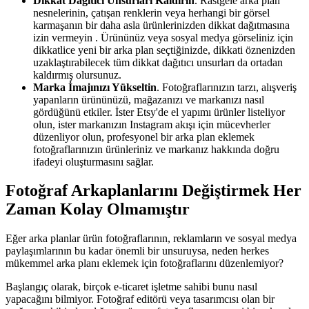
Dikkat Dağıtıcı Unsurları Kaldırın
. Rastgele arka plan
nesnelerinin, çatışan renklerin veya herhangi bir görsel
karmaşanın bir daha asla ürünlerinizden dikkat dağıtmasına
izin vermeyin . Ürününüz veya sosyal medya görseliniz için
dikkatlice yeni bir arka plan seçtiğinizde, dikkati öznenizden
uzaklaştırabilecek tüm dikkat dağıtıcı unsurları da ortadan
kaldırmış olursunuz.
Marka İmajınızı Yükseltin
. Fotoğraflarınızın tarzı, alışveriş
yapanların ürününüzü, mağazanızı ve markanızı nasıl
gördüğünü etkiler. İster Etsy'de el yapımı ürünler listeliyor
olun, ister markanızın Instagram akışı için mücevherler
düzenliyor olun, profesyonel bir arka plan eklemek
fotoğraflarınızın ürünleriniz ve markanız hakkında doğru
ifadeyi oluşturmasını sağlar.
Fotoğraf Arkaplanlarını Değiştirmek Her
Zaman Kolay Olmamıştır
Eğer arka planlar ürün fotoğraflarının, reklamların ve sosyal medya
paylaşımlarının bu kadar önemli bir unsuruysa, neden herkes
mükemmel arka planı eklemek için fotoğraflarını düzenlemiyor?
Başlangıç ​​olarak, birçok e-ticaret işletme sahibi bunu nasıl
yapacağını bilmiyor. Fotoğraf editörü veya tasarımcısı olan bir