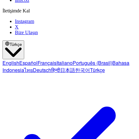
llms.txt
İletişimde Kal
Instagram
X
Bize Ulaşın
Türkçe
English
Español
Français
Italiano
Português (Brasil)
Bahasa
Indonesia
ไทย
Deutsch
हिन्दी
日本語
한국어
Türkçe