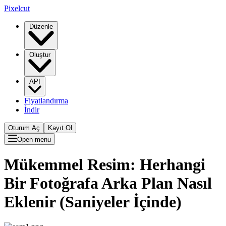
Pixelcut
Düzenle
Oluştur
API
Fiyatlandırma
İndir
Oturum Aç
Kayıt Ol
Open menu
Mükemmel Resim: Herhangi
Bir Fotoğrafa Arka Plan Nasıl
Eklenir (Saniyeler İçinde)