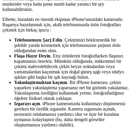
mankenler veya hatta pasta standı kadar yaratıcı bir şey
kullanabilirsiniz.
Elbette, buradaki en önemli ekipman iPhone'unuzdaki kameradır.
Başarıya hazırlanmak için, akıllı telefonunuzda ürün fotoğrafları
çekmek için birkaç ipucu :
Telefonunuzu Şarj Edin
. Çekiminizi beklenmedik bir
şekilde yarıda kesmemek için telefonunuzun şarjının dolu
olduğundan emin olun.
Flaşa Hayır Deyin
. Etsy ürünlerini fotoğraflarken flaşınızı
kapatmanızı öneririz. Mümkün olduğunda, mükemmel bir
çekimi mahvedebilecek çirkin beyaz noktalardan veya
yansımalardan kaçınmak için doğal güneş ışığı veya stüdyo
ışıkları gibi başka bir ışık kaynağı bulun.
Yakınlaştırmaktan kaçının
. Bir iPhone kamerası, çekim
yaparken yakınlaştırma yaparsanız net bir görüntü yakalamaz.
Yakınlaştırma özelliğini kullanmak yerine, fotoğrafladığınız
öğelere fiziksel olarak yaklaşın.
Izgarayı açın
. iPhone kameranızda kullanmayı düşünmeniz
gereken bir özellik ızgaradır. Kamera ızgarasını açmak,
nesnenizi ortalamanıza yardımcı olur ve üçte bir kuralına
uymanızı kolaylaştırır (bu, daha dengeli görseller
oluşturmanıza yardımcı olabilir).