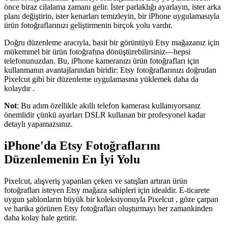
önce biraz cilalama zamanı gelir. İster parlaklığı ayarlayın, ister arka
planı değiştirin, ister kenarları temizleyin, bir iPhone uygulamasıyla
ürün fotoğraflarınızı geliştirmenin birçok yolu vardır.
Doğru düzenleme aracıyla, basit bir görüntüyü Etsy mağazanız için
mükemmel bir ürün fotoğrafına dönüştürebilirsiniz—hepsi
telefonunuzdan. Bu, iPhone kameranızı ürün fotoğrafları için
kullanmanın avantajlarından biridir: Etsy fotoğraflarınızı doğrudan
Pixelcut gibi bir düzenleme uygulamasına yüklemek daha da
kolaydır .
Not
: Bu adım özellikle akıllı telefon kamerası kullanıyorsanız
önemlidir çünkü ayarları DSLR kullanan bir profesyonel kadar
detaylı yapamazsınız.
iPhone'da Etsy Fotoğraflarını
Düzenlemenin En İyi Yolu
Pixelcut, alışveriş yapanları çeken ve satışları artıran ürün
fotoğrafları isteyen Etsy mağaza sahipleri için idealdir. E-ticarete
uygun şablonların büyük bir koleksiyonuyla Pixelcut , göze çarpan
ve harika görünen Etsy fotoğrafları oluşturmayı her zamankinden
daha kolay hale getirir.