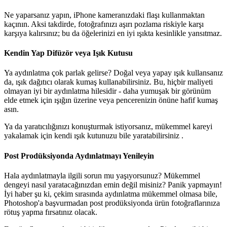
Ne yaparsanız yapın, iPhone kameranızdaki flaşı kullanmaktan
kaçının. Aksi takdirde, fotoğrafınızı aşırı pozlama riskiyle karşı
karşıya kalırsınız; bu da öğelerinizi en iyi ışıkta kesinlikle yansıtmaz.
Kendin Yap Difüzör veya Işık Kutusu
Ya aydınlatma çok parlak gelirse? Doğal veya yapay ışık kullansanız
da, ışık dağıtıcı olarak kumaş kullanabilirsiniz. Bu, hiçbir maliyeti
olmayan iyi bir aydınlatma hilesidir - daha yumuşak bir görünüm
elde etmek için ışığın üzerine veya pencerenizin önüne hafif kumaş
asın.
Ya da yaratıcılığınızı konuşturmak istiyorsanız, mükemmel kareyi
yakalamak için kendi ışık kutunuzu bile yaratabilirsiniz .
Post Prodüksiyonda Aydınlatmayı Yenileyin
Hala aydınlatmayla ilgili sorun mu yaşıyorsunuz? Mükemmel
dengeyi nasıl yaratacağınızdan emin değil misiniz? Panik yapmayın
!
İyi haber şu ki, çekim sırasında aydınlatma mükemmel olmasa bile,
Photoshop'a başvurmadan post prodüksiyonda ürün fotoğraflarınıza
rötuş yapma fırsatınız olacak.