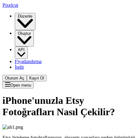
Pixelcut
Düzenle
Oluştur
API
Fiyatlandırma
İndir
Oturum Aç
Kayıt Ol
Open menu
iPhone'unuzla Etsy
Fotoğrafları Nasıl Çekilir?
Etsy listeleme fotoğraflarınızın, alışveriş yapanlara neden ürününüzü