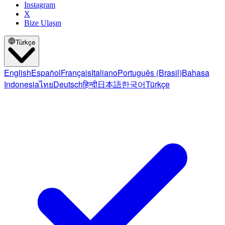
Instagram
X
Bize Ulaşın
Türkçe
English
Español
Français
Italiano
Português (Brasil)
Bahasa
Indonesia
ไทย
Deutsch
हिन्दी
日本語
한국어
Türkçe