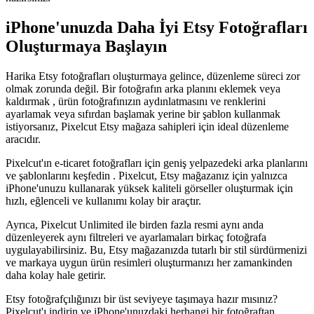
iPhone'unuzda Daha İyi Etsy Fotoğrafları
Oluşturmaya Başlayın
Harika Etsy fotoğrafları oluşturmaya gelince, düzenleme süreci zor
olmak zorunda değil. Bir fotoğrafın arka planını eklemek veya
kaldırmak , ürün fotoğrafınızın aydınlatmasını ve renklerini
ayarlamak veya sıfırdan başlamak yerine bir şablon kullanmak
istiyorsanız, Pixelcut Etsy mağaza sahipleri için ideal düzenleme
aracıdır.
Pixelcut'ın e-ticaret fotoğrafları için geniş yelpazedeki arka planlarını
ve şablonlarını keşfedin . Pixelcut, Etsy mağazanız için yalnızca
iPhone'unuzu kullanarak yüksek kaliteli görseller oluşturmak için
hızlı, eğlenceli ve kullanımı kolay bir araçtır.
Ayrıca, Pixelcut Unlimited ile birden fazla resmi aynı anda
düzenleyerek aynı filtreleri ve ayarlamaları birkaç fotoğrafa
uygulayabilirsiniz. Bu, Etsy mağazanızda tutarlı bir stil sürdürmenizi
ve markaya uygun ürün resimleri oluşturmanızı her zamankinden
daha kolay hale getirir.
Etsy fotoğrafçılığınızı bir üst seviyeye taşımaya hazır mısınız?
Pixelcut'ı indirin ve iPhone'unuzdaki herhangi bir fotoğraftan