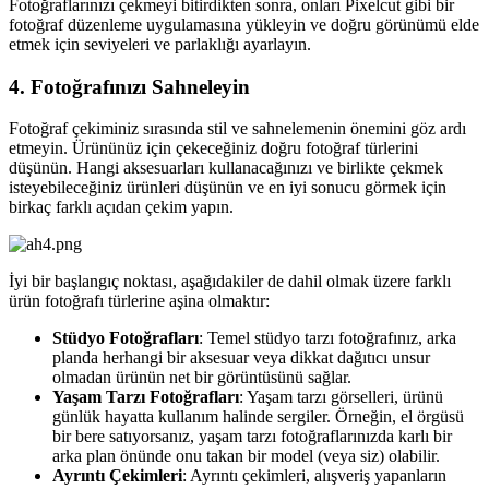
Fotoğraflarınızı çekmeyi bitirdikten sonra, onları Pixelcut gibi bir
fotoğraf düzenleme uygulamasına yükleyin ve doğru görünümü elde
etmek için seviyeleri ve parlaklığı ayarlayın.
4. Fotoğrafınızı Sahneleyin
Fotoğraf çekiminiz sırasında stil ve sahnelemenin önemini göz ardı
etmeyin. Ürününüz için çekeceğiniz doğru fotoğraf türlerini
düşünün. Hangi aksesuarları kullanacağınızı ve birlikte çekmek
isteyebileceğiniz ürünleri düşünün ve en iyi sonucu görmek için
birkaç farklı açıdan çekim yapın.
İyi bir başlangıç ​​noktası, aşağıdakiler de dahil olmak üzere farklı
ürün fotoğrafı türlerine aşina olmaktır:
Stüdyo Fotoğrafları
: Temel stüdyo tarzı fotoğrafınız, arka
planda herhangi bir aksesuar veya dikkat dağıtıcı unsur
olmadan ürünün net bir görüntüsünü sağlar.
Yaşam Tarzı Fotoğrafları
: Yaşam tarzı görselleri, ürünü
günlük hayatta kullanım halinde sergiler. Örneğin, el örgüsü
bir bere satıyorsanız, yaşam tarzı fotoğraflarınızda karlı bir
arka plan önünde onu takan bir model (veya siz) olabilir.
Ayrıntı Çekimleri
: Ayrıntı çekimleri, alışveriş yapanların