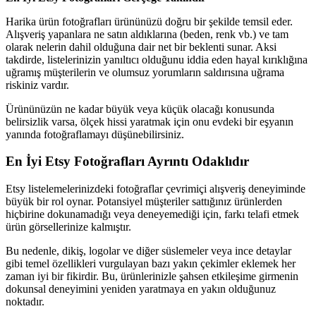
Harika ürün fotoğrafları ürününüzü doğru bir şekilde temsil eder.
Alışveriş yapanlara ne satın aldıklarına (beden, renk vb.) ve tam
olarak nelerin dahil olduğuna dair net bir beklenti sunar. Aksi
takdirde, listelerinizin yanıltıcı olduğunu iddia eden hayal kırıklığına
uğramış müşterilerin ve olumsuz yorumların saldırısına uğrama
riskiniz vardır.
Ürününüzün ne kadar büyük veya küçük olacağı konusunda
belirsizlik varsa, ölçek hissi yaratmak için onu evdeki bir eşyanın
yanında fotoğraflamayı düşünebilirsiniz.
En İyi Etsy Fotoğrafları Ayrıntı Odaklıdır
Etsy listelemelerinizdeki fotoğraflar çevrimiçi alışveriş deneyiminde
büyük bir rol oynar. Potansiyel müşteriler sattığınız ürünlerden
hiçbirine dokunamadığı veya deneyemediği için, farkı telafi etmek
ürün görsellerinize kalmıştır.
Bu nedenle, dikiş, logolar ve diğer süslemeler veya ince detaylar
gibi temel özellikleri vurgulayan bazı yakın çekimler eklemek her
zaman iyi bir fikirdir. Bu, ürünlerinizle şahsen etkileşime girmenin
dokunsal deneyimini yeniden yaratmaya en yakın olduğunuz
noktadır.