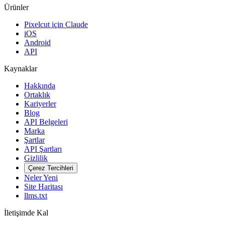
Ürünler
Pixelcut için Claude
iOS
Android
API
Kaynaklar
Hakkında
Ortaklık
Kariyerler
Blog
API Belgeleri
Marka
Şartlar
API Şartları
Gizlilik
Çerez Tercihleri
Neler Yeni
Site Haritası
llms.txt
İletişimde Kal