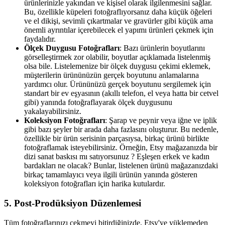
ürünlerinizle yakından ve kişisel olarak ilgilenmesini sağlar.
Bu, özellikle küpeleri fotoğraflıyorsanız daha küçük öğeleri
ve el dikişi, sevimli çıkartmalar ve gravürler gibi küçük ama
önemli ayrıntılar içerebilecek el yapımı ürünleri çekmek için
faydalıdır.
Ölçek Duygusu Fotoğrafları
: Bazı ürünlerin boyutlarını
görselleştirmek zor olabilir, boyutlar açıklamada listelenmiş
olsa bile. Listelemenize bir ölçek duygusu çekimi eklemek,
müşterilerin ürününüzün gerçek boyutunu anlamalarına
yardımcı olur. Ürününüzü gerçek boyutunu sergilemek için
standart bir ev eşyasının (akıllı telefon, el veya hatta bir cetvel
gibi) yanında fotoğraflayarak ölçek duygusunu
yakalayabilirsiniz.
Koleksiyon Fotoğrafları
: Şarap ve peynir veya iğne ve iplik
gibi bazı şeyler bir arada daha fazlasını oluşturur. Bu nedenle,
özellikle bir ürün serisinin parçasıysa, birkaç ürünü birlikte
fotoğraflamak isteyebilirsiniz. Örneğin, Etsy mağazanızda bir
dizi sanat baskısı mı satıyorsunuz ? Eşleşen erkek ve kadın
bardakları ne olacak? Bunlar, listelenen ürünü mağazanızdaki
birkaç tamamlayıcı veya ilgili ürünün yanında gösteren
koleksiyon fotoğrafları için harika kutulardır.
5. Post-Prodüksiyon Düzenlemesi
Tüm fotoğraflarınızı çekmeyi bitirdiğinizde, Etsy'ye yüklemeden