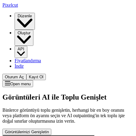
Pixelcut
Düzenle
Oluştur
API
Fiyatlandırma
İndir
Oturum Aç
Kayıt Ol
Open menu
Görüntüleri AI ile Toplu Genişlet
Binlerce görüntüyü toplu genişletin, herhangi bir en boy oranını
veya platform ön ayarını seçin ve AI outpainting'in tek toplu işte
doğal sınırlar oluşturmasına izin verin.
Görüntülerinizi Genişletin