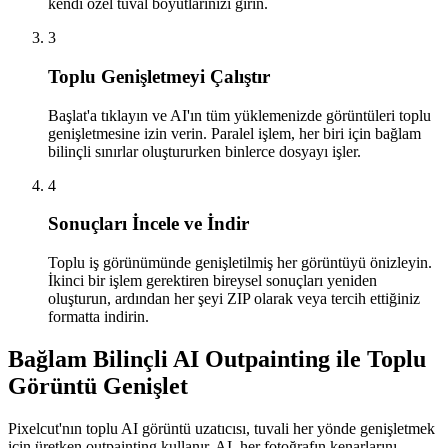
kendi özel tuval boyutlarınızı girin.
3
Toplu Genişletmeyi Çalıştır
Başlat'a tıklayın ve AI'ın tüm yüklemenizde görüntüleri toplu
genişletmesine izin verin. Paralel işlem, her biri için bağlam
bilinçli sınırlar oluştururken binlerce dosyayı işler.
4
Sonuçları İncele ve İndir
Toplu iş görünümünde genişletilmiş her görüntüyü önizleyin.
İkinci bir işlem gerektiren bireysel sonuçları yeniden
oluşturun, ardından her şeyi ZIP olarak veya tercih ettiğiniz
formatta indirin.
Bağlam Bilinçli AI Outpainting ile Toplu
Görüntü Genişlet
Pixelcut'nın toplu AI görüntü uzatıcısı, tuvali her yönde genişletmek
için üretken outpainting kullanır. AI, her fotoğrafın kenarlarını,