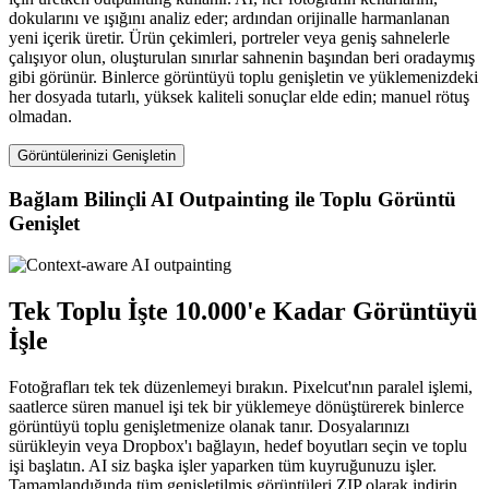
dokularını ve ışığını analiz eder; ardından orijinalle harmanlanan
yeni içerik üretir. Ürün çekimleri, portreler veya geniş sahnelerle
çalışıyor olun, oluşturulan sınırlar sahnenin başından beri oradaymış
gibi görünür. Binlerce görüntüyü toplu genişletin ve yüklemenizdeki
her dosyada tutarlı, yüksek kaliteli sonuçlar elde edin; manuel rötuş
olmadan.
Görüntülerinizi Genişletin
Bağlam Bilinçli AI Outpainting ile Toplu Görüntü
Genişlet
Tek Toplu İşte 10.000'e Kadar Görüntüyü
İşle
Fotoğrafları tek tek düzenlemeyi bırakın. Pixelcut'nın paralel işlemi,
saatlerce süren manuel işi tek bir yüklemeye dönüştürerek binlerce
görüntüyü toplu genişletmenize olanak tanır. Dosyalarınızı
sürükleyin veya Dropbox'ı bağlayın, hedef boyutları seçin ve toplu
işi başlatın. AI siz başka işler yaparken tüm kuyruğunuzu işler.
Tamamlandığında tüm genişletilmiş görüntüleri ZIP olarak indirin.