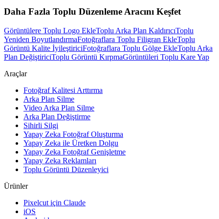
Daha Fazla Toplu Düzenleme Aracını Keşfet
Görüntülere Toplu Logo Ekle
Toplu Arka Plan Kaldırıcı
Toplu
Yeniden Boyutlandırma
Fotoğraflara Toplu Filigran Ekle
Toplu
Görüntü Kalite İyileştirici
Fotoğraflara Toplu Gölge Ekle
Toplu Arka
Plan Değiştirici
Toplu Görüntü Kırpma
Görüntüleri Toplu Kare Yap
Araçlar
Fotoğraf Kalitesi Arttırma
Arka Plan Silme
Video Arka Plan Silme
Arka Plan Değiştirme
Sihirli Silgi
Yapay Zeka Fotoğraf Oluşturma
Yapay Zeka ile Üretken Dolgu
Yapay Zeka Fotoğraf Genişletme
Yapay Zeka Reklamları
Toplu Görüntü Düzenleyici
Ürünler
Pixelcut için Claude
iOS