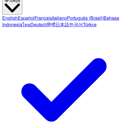
Türkçe
English
Español
Français
Italiano
Português (Brasil)
Bahasa
Indonesia
ไทย
Deutsch
हिन्दी
日本語
한국어
Türkçe