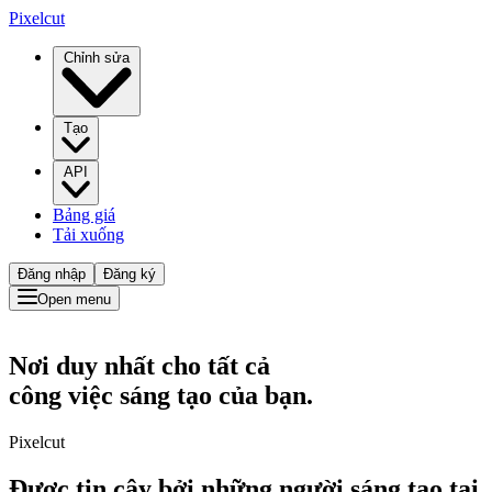
Pixelcut
Chỉnh sửa
Tạo
API
Bảng giá
Tải xuống
Đăng nhập
Đăng ký
Open menu
Nơi duy nhất cho tất cả
công việc sáng tạo của bạn.
Pixelcut
Được tin cậy bởi những người sáng tạo tại