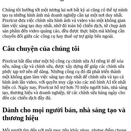
Chúng tôi hướng tới một tương lai nơi bất kỳ ai cũng có thể tự mình
tạo ra những hình ảnh mà doanh nghiệp cần tại một nơi duy nhất.
Pixelcut đưa việc chỉnh sửa hình ảnh và video vào một không gian
làm việc sáng tạo duy nhất, nhờ đó toàn bộ chiến dịch, từ chụp ảnh
sản phẩm đến video quảng cáo, đều được thực hiện mà không cần
chuyển đổi giữa các công cụ hay thuê sự trợ giúp bên ngoài.
Câu chuyện của chúng tôi
Pixelcut bắt đầu như một bộ công cụ chỉnh sửa AI riêng lẻ để xóa
nền, nâng cấp và chỉnh sửa, được xây dựng để giúp các chỉnh sửa
phức tạp trở nên dễ dàng. Những công cụ đó đã phát triển thành
một không gian làm việc sáng tạo duy nhất để chỉnh sửa và tạo cả
hình ảnh lẫn video, với quyền truy cập vào các mô hình AI tốt nhất
hiện có. Ngày nay, Pixelcut hỗ trợ hơn 70 triệu người bán, nhà sáng
tạo, thương hiệu và doanh nghiệp, từ các chỉnh sửa hàng ngày cho
đến các chiến dịch đầy đủ.
Dành cho mọi người bán, nhà sáng tạo và
thương hiệu
Mỗi người tìm đến với một mục tiêu khác nhau, nhưng điểm chung