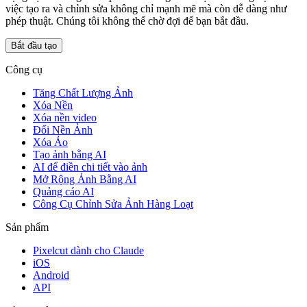
việc tạo ra và chỉnh sửa không chỉ mạnh mẽ mà còn dễ dàng như
phép thuật. Chúng tôi không thể chờ đợi để bạn bắt đầu.
Bắt đầu tạo
Công cụ
Tăng Chất Lượng Ảnh
Xóa Nền
Xóa nền video
Đổi Nền Ảnh
Xóa Ảo
Tạo ảnh bằng AI
AI để điền chi tiết vào ảnh
Mở Rộng Ảnh Bằng AI
Quảng cáo AI
Công Cụ Chỉnh Sửa Ảnh Hàng Loạt
Sản phẩm
Pixelcut dành cho Claude
iOS
Android
API