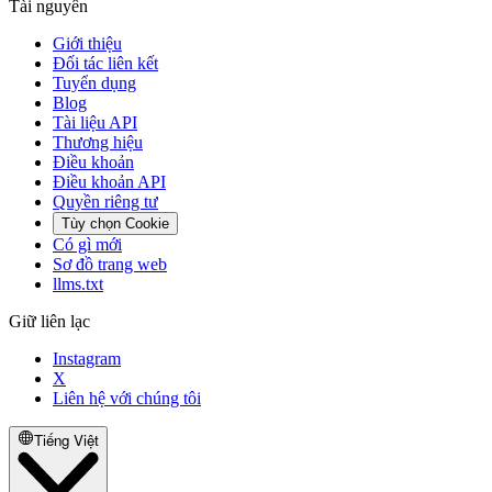
Tài nguyên
Giới thiệu
Đối tác liên kết
Tuyển dụng
Blog
Tài liệu API
Thương hiệu
Điều khoản
Điều khoản API
Quyền riêng tư
Tùy chọn Cookie
Có gì mới
Sơ đồ trang web
llms.txt
Giữ liên lạc
Instagram
X
Liên hệ với chúng tôi
Tiếng Việt