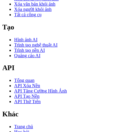
Xóa văn bản khỏi ảnh
Xóa người khỏi ảnh
Tất cả công cụ
Tạo
Hình ảnh AI
Trình tạo nghệ thuật AI
Trình tạo nền AI
Quảng cáo AI
API
Tổng quan
API Xóa Nền
API Tăng Cường Hình Ảnh
API Tạo Nền
API Thử Trên
Khác
Trang chủ
Học hỏi