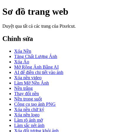
Sơ đồ trang web
Duyệt qua tất cả các trang của Pixelcut.
Chỉnh sửa
Xóa Nền
Tăng Chất Lượng Ảnh
Xóa Ảo
Mở Rộng Ảnh Bằng AI
AI để điền chi tiết vào ảnh
Xóa nền video
Làm Mờ Nền Ảnh
Nền trắng
Thay đổi nền
Nền trong suốt
Công cụ tạo ảnh PNG
Xóa nền chữ ký
Xóa nền logo
Làm rõ ảnh mờ
Làm sắc nét ảnh
Xóa đối tượng khỏi ảnh