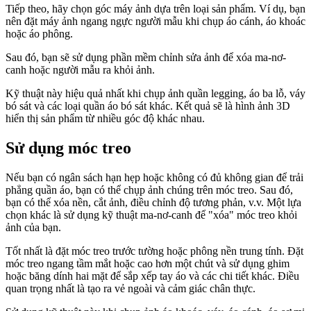
Tiếp theo, hãy chọn góc máy ảnh dựa trên loại sản phẩm. Ví dụ, bạn
nên đặt máy ảnh ngang ngực người mẫu khi chụp áo cánh, áo khoác
hoặc áo phông.
Sau đó, bạn sẽ sử dụng phần mềm chỉnh sửa ảnh để xóa ma-nơ-
canh hoặc người mẫu ra khỏi ảnh.
Kỹ thuật này hiệu quả nhất khi chụp ảnh quần legging, áo ba lỗ, váy
bó sát và các loại quần áo bó sát khác. Kết quả sẽ là hình ảnh 3D
hiển thị sản phẩm từ nhiều góc độ khác nhau.
Sử dụng móc treo
Nếu bạn có ngân sách hạn hẹp hoặc không có đủ không gian để trải
phẳng quần áo, bạn có thể chụp ảnh chúng trên móc treo. Sau đó,
bạn có thể xóa nền, cắt ảnh, điều chỉnh độ tương phản, v.v. Một lựa
chọn khác là sử dụng kỹ thuật ma-nơ-canh để "xóa" móc treo khỏi
ảnh của bạn.
Tốt nhất là đặt móc treo trước tường hoặc phông nền trung tính. Đặt
móc treo ngang tầm mắt hoặc cao hơn một chút và sử dụng ghim
hoặc băng dính hai mặt để sắp xếp tay áo và các chi tiết khác. Điều
quan trọng nhất là tạo ra vẻ ngoài và cảm giác chân thực.