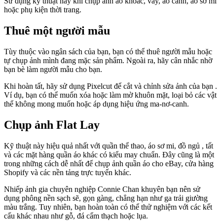
Sử dụng kỹ thuật này khi chụp ảnh áo khoác, váy, áo cánh, áo sơ mi
hoặc phụ kiện thời trang.
Thuê một người mẫu
Tùy thuộc vào ngân sách của bạn, bạn có thể thuê người mẫu hoặc
tự chụp ảnh mình đang mặc sản phẩm. Ngoài ra, hãy cân nhắc nhờ
bạn bè làm người mẫu cho bạn.
Khi hoàn tất, hãy sử dụng Pixelcut để cắt và chỉnh sửa ảnh của bạn .
Ví dụ, bạn có thể muốn xóa hoặc làm mờ khuôn mặt, loại bỏ các vật
thể không mong muốn hoặc áp dụng hiệu ứng ma-nơ-canh.
Chụp ảnh Flat Lay
Kỹ thuật này hiệu quả nhất với quần thể thao, áo sơ mi, đồ ngủ , tất
và các mặt hàng quần áo khác có kiểu may chuẩn. Đây cũng là một
trong những cách dễ nhất để chụp ảnh quần áo cho eBay, cửa hàng
Shopify và các nền tảng trực tuyến khác.
Nhiếp ảnh gia chuyên nghiệp Connie Chan khuyên bạn nên sử
dụng phông nền sạch sẽ, gọn gàng, chẳng hạn như ga trải giường
màu trắng. Tuy nhiên, bạn hoàn toàn có thể thử nghiệm với các kết
cấu khác nhau như gỗ, đá cẩm thạch hoặc lụa.