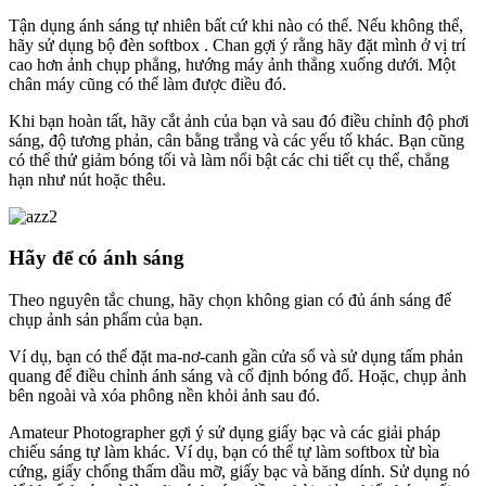
Tận dụng ánh sáng tự nhiên bất cứ khi nào có thể. Nếu không thể,
hãy sử dụng bộ đèn softbox . Chan gợi ý rằng hãy đặt mình ở vị trí
cao hơn ảnh chụp phẳng, hướng máy ảnh thẳng xuống dưới. Một
chân máy cũng có thể làm được điều đó.
Khi bạn hoàn tất, hãy cắt ảnh của bạn và sau đó điều chỉnh độ phơi
sáng, độ tương phản, cân bằng trắng và các yếu tố khác. Bạn cũng
có thể thử giảm bóng tối và làm nổi bật các chi tiết cụ thể, chẳng
hạn như nút hoặc thêu.
Hãy để có ánh sáng
Theo nguyên tắc chung, hãy chọn không gian có đủ ánh sáng để
chụp ảnh sản phẩm của bạn.
Ví dụ, bạn có thể đặt ma-nơ-canh gần cửa sổ và sử dụng tấm phản
quang để điều chỉnh ánh sáng và cố định bóng đổ. Hoặc, chụp ảnh
bên ngoài và xóa phông nền khỏi ảnh sau đó.
Amateur Photographer gợi ý sử dụng giấy bạc và các giải pháp
chiếu sáng tự làm khác. Ví dụ, bạn có thể tự làm softbox từ bìa
cứng, giấy chống thấm dầu mỡ, giấy bạc và băng dính. Sử dụng nó