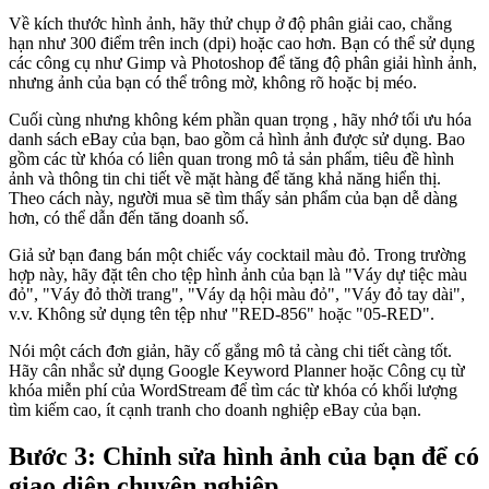
Về kích thước hình ảnh, hãy thử chụp ở độ phân giải cao, chẳng
hạn như 300 điểm trên inch (dpi) hoặc cao hơn. Bạn có thể sử dụng
các công cụ như Gimp và Photoshop để tăng độ phân giải hình ảnh,
nhưng ảnh của bạn có thể trông mờ, không rõ hoặc bị méo.
Cuối cùng nhưng không kém phần quan trọng , hãy nhớ tối ưu hóa
danh sách eBay của bạn, bao gồm cả hình ảnh được sử dụng. Bao
gồm các từ khóa có liên quan trong mô tả sản phẩm, tiêu đề hình
ảnh và thông tin chi tiết về mặt hàng để tăng khả năng hiển thị.
Theo cách này, người mua sẽ tìm thấy sản phẩm của bạn dễ dàng
hơn, có thể dẫn đến tăng doanh số.
Giả sử bạn đang bán một chiếc váy cocktail màu đỏ. Trong trường
hợp này, hãy đặt tên cho tệp hình ảnh của bạn là "Váy dự tiệc màu
đỏ", "Váy đỏ thời trang", "Váy dạ hội màu đỏ", "Váy đỏ tay dài",
v.v. Không sử dụng tên tệp như "RED-856" hoặc "05-RED".
Nói một cách đơn giản, hãy cố gắng mô tả càng chi tiết càng tốt.
Hãy cân nhắc sử dụng Google Keyword Planner hoặc Công cụ từ
khóa miễn phí của WordStream để tìm các từ khóa có khối lượng
tìm kiếm cao, ít cạnh tranh cho doanh nghiệp eBay của bạn.
Bước 3: Chỉnh sửa hình ảnh của bạn để có
giao diện chuyên nghiệp