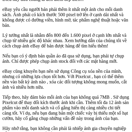
eBay yêu cầu người bán phải thêm ít nhất một ảnh cho mỗi danh
sách. Ảnh phải có kích thước 500 pixel trở lên ở cạnh dài nhất và
không được có đường viền, hình mờ, tác phẩm nghệ thuật hoặc văn
bản.
Lý tưởng nhất là nhắm đến 800 đến 1.600 pixel ở cạnh lớn nhất và
chụp từ nhiều góc độ khác nhau. Xem hướng dẫn của chúng tôi về
cách chụp ảnh eBay để bán được hàng để tìm hiểu thêm
!
Nếu bạn có ý định bán quần áo đã qua sử dụng, bạn phải tự chụp
ảnh. Chỉ được phép chụp ảnh stock đối với các mặt hàng mới.
eBay cũng khuyên bạn nên sử dụng Công cụ xóa nền của mình,
nhưng có những lựa chọn tốt hơn. Với Pixelcut , bạn có thể thêm
nền vào bất kỳ ảnh nào , xóa các đối tượng không mong muốn, cắt
ảnh và nhiều hơn nữa.
Tiếp theo, hãy đảm bảo mỗi ảnh của bạn không quá 7MB . Sử dụng
Pixelcut để thay đổi kích thước ảnh khi cần. Thêm tối đa 12 ảnh sản
phẩm vào mỗi danh sách và cố gắng hiển thị càng nhiều chi tiết
càng tốt. Ví dụ, nếu bạn đang bán một chiếc váy bị thiếu một số hạt
cườm, hãy cố gắng chụp những vấn đề này trong ảnh của bạn.
Hãy nhớ rằng, bạn không cần phải là nhiếp ảnh gia chuyên nghiệp