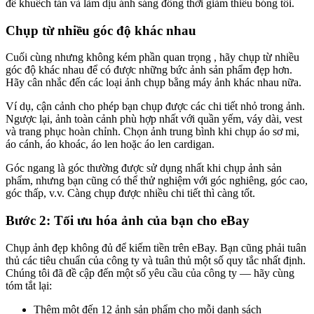
để khuếch tán và làm dịu ánh sáng đồng thời giảm thiểu bóng tối.
Chụp từ nhiều góc độ khác nhau
Cuối cùng nhưng không kém phần quan trọng , hãy chụp từ nhiều
góc độ khác nhau để có được những bức ảnh sản phẩm đẹp hơn.
Hãy cân nhắc đến các loại ảnh chụp bằng máy ảnh khác nhau nữa.
Ví dụ, cận cảnh cho phép bạn chụp được các chi tiết nhỏ trong ảnh.
Ngược lại, ảnh toàn cảnh phù hợp nhất với quần yếm, váy dài, vest
và trang phục hoàn chỉnh. Chọn ảnh trung bình khi chụp áo sơ mi,
áo cánh, áo khoác, áo len hoặc áo len cardigan.
Góc ngang là góc thường được sử dụng nhất khi chụp ảnh sản
phẩm, nhưng bạn cũng có thể thử nghiệm với góc nghiêng, góc cao,
góc thấp, v.v. Càng chụp được nhiều chi tiết thì càng tốt.
Bước 2: Tối ưu hóa ảnh của bạn cho eBay
Chụp ảnh đẹp không đủ để kiếm tiền trên eBay. Bạn cũng phải tuân
thủ các tiêu chuẩn của công ty và tuân thủ một số quy tắc nhất định.
Chúng tôi đã đề cập đến một số yêu cầu của công ty — hãy cùng
tóm tắt lại:
Thêm một đến 12 ảnh sản phẩm cho mỗi danh sách