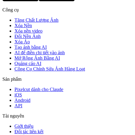
Công cụ
Tăng Chất Lượng Ảnh
Xóa Nền
Xóa nền video
Đổi Nền Ảnh
Xóa Ảo
Tạo ảnh bằng AI
AI để điền chi tiết vào ảnh
Mở Rộng Ảnh Bằng AI
Quảng cáo AI
Công Cụ Chỉnh Sửa Ảnh Hàng Loạt
Sản phẩm
Pixelcut dành cho Claude
iOS
Android
API
Tài nguyên
Giới thiệu
Đối tác liên kết