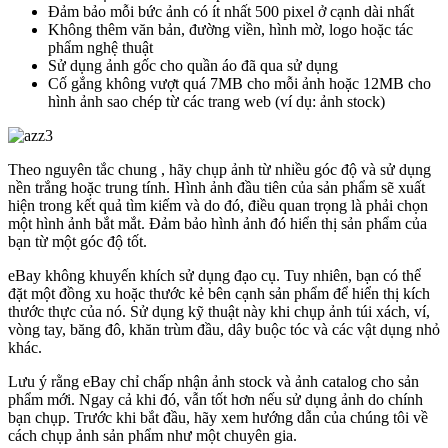
Đảm bảo mỗi bức ảnh có ít nhất 500 pixel ở cạnh dài nhất
Không thêm văn bản, đường viền, hình mờ, logo hoặc tác
phẩm nghệ thuật
Sử dụng ảnh gốc cho quần áo đã qua sử dụng
Cố gắng không vượt quá 7MB cho mỗi ảnh hoặc 12MB cho
hình ảnh sao chép từ các trang web (ví dụ: ảnh stock)
Theo nguyên tắc chung , hãy chụp ảnh từ nhiều góc độ và sử dụng
nền trắng hoặc trung tính. Hình ảnh đầu tiên của sản phẩm sẽ xuất
hiện trong kết quả tìm kiếm và do đó, điều quan trọng là phải chọn
một hình ảnh bắt mắt. Đảm bảo hình ảnh đó hiển thị sản phẩm của
bạn từ một góc độ tốt.
eBay không khuyến khích sử dụng đạo cụ. Tuy nhiên, bạn có thể
đặt một đồng xu hoặc thước kẻ bên cạnh sản phẩm để hiển thị kích
thước thực của nó. Sử dụng kỹ thuật này khi chụp ảnh túi xách, ví,
vòng tay, băng đô, khăn trùm đầu, dây buộc tóc và các vật dụng nhỏ
khác.
Lưu ý rằng eBay chỉ chấp nhận ảnh stock và ảnh catalog cho sản
phẩm mới. Ngay cả khi đó, vẫn tốt hơn nếu sử dụng ảnh do chính
bạn chụp. Trước khi bắt đầu, hãy xem hướng dẫn của chúng tôi về
cách chụp ảnh sản phẩm như một chuyên gia.