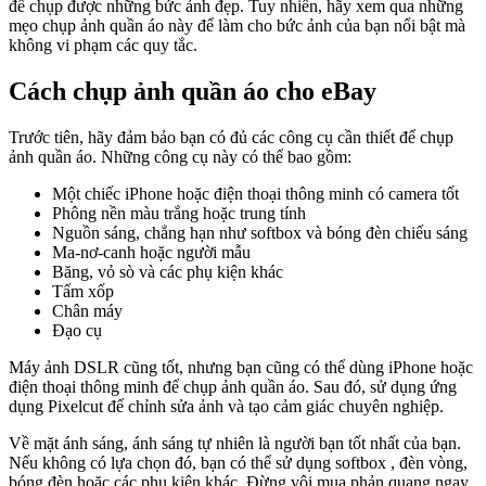
để chụp được những bức ảnh đẹp. Tuy nhiên, hãy xem qua những
mẹo chụp ảnh quần áo này để làm cho bức ảnh của bạn nổi bật mà
không vi phạm các quy tắc.
Cách chụp ảnh quần áo cho eBay
Trước tiên, hãy đảm bảo bạn có đủ các công cụ cần thiết để chụp
ảnh quần áo. Những công cụ này có thể bao gồm:
Một chiếc iPhone hoặc điện thoại thông minh có camera tốt
Phông nền màu trắng hoặc trung tính
Nguồn sáng, chẳng hạn như softbox và bóng đèn chiếu sáng
Ma-nơ-canh hoặc người mẫu
Băng, vỏ sò và các phụ kiện khác
Tấm xốp
Chân máy
Đạo cụ
Máy ảnh DSLR cũng tốt, nhưng bạn cũng có thể dùng iPhone hoặc
điện thoại thông minh để chụp ảnh quần áo. Sau đó, sử dụng ứng
dụng Pixelcut để chỉnh sửa ảnh và tạo cảm giác chuyên nghiệp.
Về mặt ánh sáng, ánh sáng tự nhiên là người bạn tốt nhất của bạn.
Nếu không có lựa chọn đó, bạn có thể sử dụng softbox , đèn vòng,
bóng đèn hoặc các phụ kiện khác. Đừng vội mua phản quang ngay