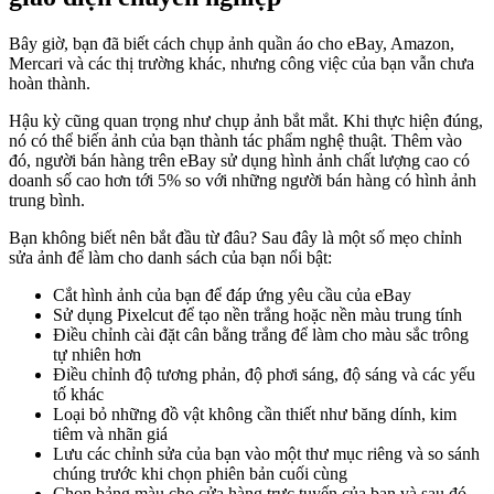
Bây giờ, bạn đã biết cách chụp ảnh quần áo cho eBay, Amazon,
Mercari và các thị trường khác, nhưng công việc của bạn vẫn chưa
hoàn thành.
Hậu kỳ cũng quan trọng như chụp ảnh bắt mắt. Khi thực hiện đúng,
nó có thể biến ảnh của bạn thành tác phẩm nghệ thuật. Thêm vào
đó, người bán hàng trên eBay sử dụng hình ảnh chất lượng cao có
doanh số cao hơn tới 5% so với những người bán hàng có hình ảnh
trung bình.
Bạn không biết nên bắt đầu từ đâu? Sau đây là một số mẹo chỉnh
sửa ảnh để làm cho danh sách của bạn nổi bật:
Cắt hình ảnh của bạn để đáp ứng yêu cầu của eBay
Sử dụng Pixelcut để tạo nền trắng hoặc nền màu trung tính
Điều chỉnh cài đặt cân bằng trắng để làm cho màu sắc trông
tự nhiên hơn
Điều chỉnh độ tương phản, độ phơi sáng, độ sáng và các yếu
tố khác
Loại bỏ những đồ vật không cần thiết như băng dính, kim
tiêm và nhãn giá
Lưu các chỉnh sửa của bạn vào một thư mục riêng và so sánh
chúng trước khi chọn phiên bản cuối cùng
Chọn bảng màu cho cửa hàng trực tuyến của bạn và sau đó