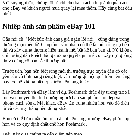
Với suy nghĩ đó, chúng tôi sẽ chỉ cho bạn cách chụp ảnh quần áo
cho eBay và khiến người mua quay lại mua thêm. Hãy cùng bắt đầu
nhé
!
Nhiếp ảnh sản phẩm eBay 101
Câu nói cũ, "Một bức ảnh đáng giá ngàn lời nói", cũng đúng trong
thương mại điện tử. Chụp ảnh sản phẩm có thể là một công cụ tiếp
thị và xây dựng thương hiệu mạnh mẽ, bất kể bạn bán gì. Nó không
chỉ hướng dẫn khách hàng đưa ra quyết định mà còn xây dựng lòng
tin và củng cố bản sắc thương hiệu.
Trước tiên, bạn nên biết rằng mỗi thị trường trực tuyến đều có các
yêu cầu và tính năng riêng biệt, và những gì hiệu quả trên nền tảng
này có thể không hiệu quả trên nền tảng khác.
Lấy Poshmark và eBay làm ví dụ. Poshmark thúc đẩy tương tác xã
hội và chủ yếu thu hút những người bán sản phẩm làm đẹp và
phong cách sống. Mặt khác, eBay tập trung nhiều hơn vào đồ điện
tử và các mặt hàng tiêu dùng khác.
Bạn có thể bán quần áo trên cả hai nền tảng, nhưng eBay phức tạp
hơn và có quy định chặt chẽ hơn Poshmark .
Điều này đưa chúng ta đến điểm tiếp theo...