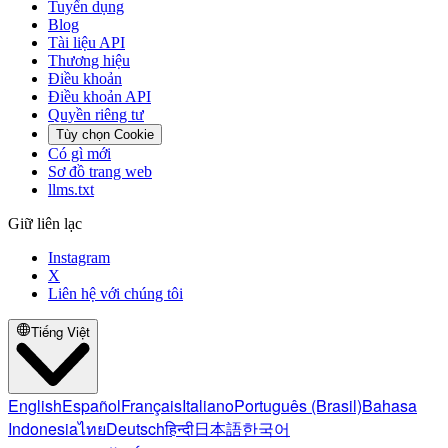
Tuyển dụng
Blog
Tài liệu API
Thương hiệu
Điều khoản
Điều khoản API
Quyền riêng tư
Tùy chọn Cookie
Có gì mới
Sơ đồ trang web
llms.txt
Giữ liên lạc
Instagram
X
Liên hệ với chúng tôi
Tiếng Việt
English
Español
Français
Italiano
Português (Brasil)
Bahasa
Indonesia
ไทย
Deutsch
हिन्दी
日本語
한국어