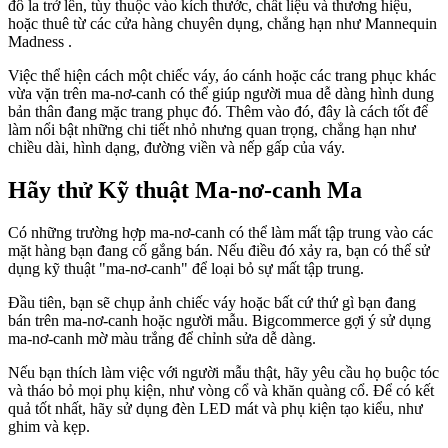
đô la trở lên, tùy thuộc vào kích thước, chất liệu và thương hiệu,
hoặc thuê từ các cửa hàng chuyên dụng, chẳng hạn như Mannequin
Madness .
Việc thể hiện cách một chiếc váy, áo cánh hoặc các trang phục khác
vừa vặn trên ma-nơ-canh có thể giúp người mua dễ dàng hình dung
bản thân đang mặc trang phục đó. Thêm vào đó, đây là cách tốt để
làm nổi bật những chi tiết nhỏ nhưng quan trọng, chẳng hạn như
chiều dài, hình dạng, đường viền và nếp gấp của váy.
Hãy thử Kỹ thuật Ma-nơ-canh Ma
Có những trường hợp ma-nơ-canh có thể làm mất tập trung vào các
mặt hàng bạn đang cố gắng bán. Nếu điều đó xảy ra, bạn có thể sử
dụng kỹ thuật "ma-nơ-canh" để loại bỏ sự mất tập trung.
Đầu tiên, bạn sẽ chụp ảnh chiếc váy hoặc bất cứ thứ gì bạn đang
bán trên ma-nơ-canh hoặc người mẫu. Bigcommerce gợi ý sử dụng
ma-nơ-canh mờ màu trắng để chỉnh sửa dễ dàng.
Nếu bạn thích làm việc với người mẫu thật, hãy yêu cầu họ buộc tóc
và tháo bỏ mọi phụ kiện, như vòng cổ và khăn quàng cổ. Để có kết
quả tốt nhất, hãy sử dụng đèn LED mát và phụ kiện tạo kiểu, như
ghim và kẹp.