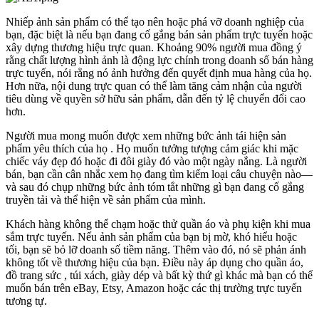
Nhiếp ảnh sản phẩm có thể tạo nên hoặc phá vỡ doanh nghiệp của
bạn, đặc biệt là nếu bạn đang cố gắng bán sản phẩm trực tuyến hoặc
xây dựng thương hiệu trực quan. Khoảng 90% người mua đồng ý
rằng chất lượng hình ảnh là động lực chính trong doanh số bán hàng
trực tuyến, nói rằng nó ảnh hưởng đến quyết định mua hàng của họ.
Hơn nữa, nội dung trực quan có thể làm tăng cảm nhận của người
tiêu dùng về quyền sở hữu sản phẩm, dẫn đến tỷ lệ chuyển đổi cao
hơn.
Người mua mong muốn được xem những bức ảnh tái hiện sản
phẩm yêu thích của họ . Họ muốn tưởng tượng cảm giác khi mặc
chiếc váy đẹp đó hoặc đi đôi giày đó vào một ngày nắng. Là người
bán, bạn cần cân nhắc xem họ đang tìm kiếm loại câu chuyện nào—
và sau đó chụp những bức ảnh tóm tắt những gì bạn đang cố gắng
truyền tải và thể hiện về sản phẩm của mình.
Khách hàng không thể chạm hoặc thử quần áo và phụ kiện khi mua
sắm trực tuyến. Nếu ảnh sản phẩm của bạn bị mờ, khó hiểu hoặc
tối, bạn sẽ bỏ lỡ doanh số tiềm năng. Thêm vào đó, nó sẽ phản ánh
không tốt về thương hiệu của bạn. Điều này áp dụng cho quần áo,
đồ trang sức , túi xách, giày dép và bất kỳ thứ gì khác mà bạn có thể
muốn bán trên eBay, Etsy, Amazon hoặc các thị trường trực tuyến
tương tự.