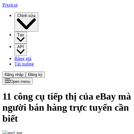
Pixelcut
Chỉnh sửa
Tạo
API
Bảng giá
Tải xuống
Đăng nhập
Đăng ký
Open menu
11 công cụ tiếp thị của eBay mà
người bán hàng trực tuyến cần
biết