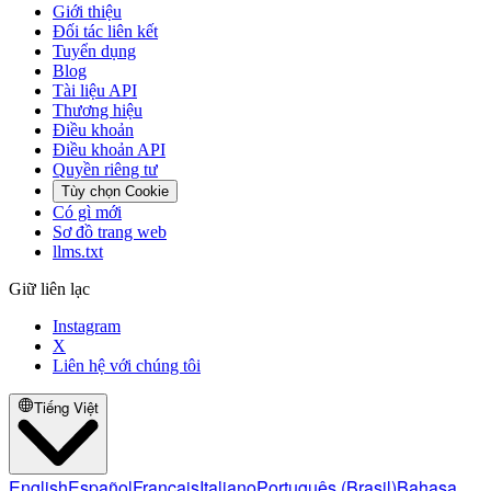
Giới thiệu
Đối tác liên kết
Tuyển dụng
Blog
Tài liệu API
Thương hiệu
Điều khoản
Điều khoản API
Quyền riêng tư
Tùy chọn Cookie
Có gì mới
Sơ đồ trang web
llms.txt
Giữ liên lạc
Instagram
X
Liên hệ với chúng tôi
Tiếng Việt
English
Español
Français
Italiano
Português (Brasil)
Bahasa