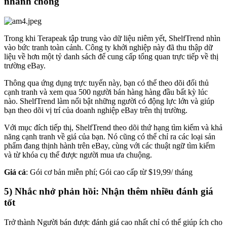
nhanh chóng
Trong khi Terapeak tập trung vào dữ liệu niêm yết, ShelfTrend nhìn
vào bức tranh toàn cảnh. Công ty khởi nghiệp này đã thu thập dữ
liệu về hơn một tỷ danh sách để cung cấp tổng quan trực tiếp về thị
trường eBay.
Thông qua ứng dụng trực tuyến này, bạn có thể theo dõi đối thủ
cạnh tranh và xem qua 500 người bán hàng hàng đầu bất kỳ lúc
nào. ShelfTrend làm nổi bật những người có động lực lớn và giúp
bạn theo dõi vị trí của doanh nghiệp eBay trên thị trường.
Với mục đích tiếp thị, ShelfTrend theo dõi thứ hạng tìm kiếm và khả
năng cạnh tranh về giá của bạn. Nó cũng có thể chỉ ra các loại sản
phẩm đang thịnh hành trên eBay, cùng với các thuật ngữ tìm kiếm
và từ khóa cụ thể được người mua ưa chuộng.
Giá cả
: Gói cơ bản miễn phí; Gói cao cấp từ $19,99/ tháng
5) Nhắc nhở phản hồi: Nhận thêm nhiều đánh giá
tốt
Trở thành Người bán được đánh giá cao nhất chỉ có thể giúp ích cho