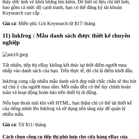
thấy ước tính về khối lượng tìm kiếm. Để biết số liệu chi tiết hơn,
bao gồm cả mức độ cạnh tranh, bạn có thể đăng ký tài khoản
Keysearch cao cấp .
Giá cả
: Miễn phí; Gói Keysearch từ $17/ tháng
11) Inkfrog : Mẫu danh sách được thiết kế chuyên
nghiệp
Tất nhiên, tiếp thị eBay không kết thúc tại thời điểm người mua
nhấp vào danh sách của bạn. Trên thực tế, đó chỉ là điểm khởi đầu.
Inkfrog cung cấp nhiều mẫu danh sách đẹp mắt chắc chắn sẽ thu hút
sự chú ý của người mua sắm. Mỗi mẫu đều có thể tùy chỉnh hoàn
toàn và hoạt động hoàn hảo trên thiết bị di động.
Nếu bạn thoải mái khi viết HTML, bạn thậm chí có thể tải thiết kế
của riêng mình lên Inkfrog và sử dụng nền tảng này để quản lý
nhiều mẫu.
Giá cả
: Từ $11/ tháng
Cách chọn công cụ tiếp thị phù hợp cho cửa hàng eBay của