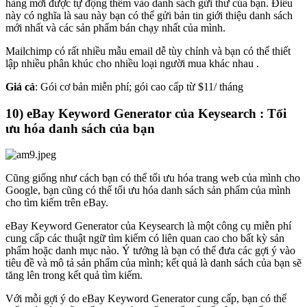
hàng mới được tự động thêm vào danh sách gửi thư của bạn. Điều
này có nghĩa là sau này bạn có thể gửi bản tin giới thiệu danh sách
mới nhất và các sản phẩm bán chạy nhất của mình.
Mailchimp có rất nhiều mẫu email dễ tùy chỉnh và bạn có thể thiết
lập nhiều phân khúc cho nhiều loại người mua khác nhau .
Giá cả
: Gói cơ bản miễn phí; gói cao cấp từ $11/ tháng
10) eBay Keyword Generator của Keysearch : Tối
ưu hóa danh sách của bạn
Cũng giống như cách bạn có thể tối ưu hóa trang web của mình cho
Google, bạn cũng có thể tối ưu hóa danh sách sản phẩm của mình
cho tìm kiếm trên eBay.
eBay Keyword Generator của Keysearch là một công cụ miễn phí
cung cấp các thuật ngữ tìm kiếm có liên quan cao cho bất kỳ sản
phẩm hoặc danh mục nào. Ý tưởng là bạn có thể đưa các gợi ý vào
tiêu đề và mô tả sản phẩm của mình; kết quả là danh sách của bạn sẽ
tăng lên trong kết quả tìm kiếm.
Với mỗi gợi ý do eBay Keyword Generator cung cấp, bạn có thể