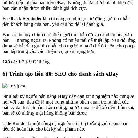
nỗ lực tiếp thị của bạn trên eBay. Nhưng để đạt được danh hiệu đó,
bạn cần nhận được nhiều đánh giá tích cực.
Feedback Reminder là một công cụ nhỏ gọn tự động gửi tin nhắn
đến khách hàng của bạn, yêu cầu họ để lại đánh giá.
Bạn có thể tùy chỉnh thời điểm gửi tin nhắn đó và cá nhân hóa văn
bản — nhưng ngoài ra, không có nhiều thứ để thiết lập. Sau đó, ứng
dụng sẽ bắt đầu gửi tin nhắn cho người mua ở chế độ nền, cho phép
bạn tập trung vào các nhiệm vụ quan trọng hơn.
Giá cả
: Từ $3,99/ tháng
6) Trình tạo tiêu đề: SEO cho danh sách eBay
Như bất kỳ người bán hàng eBay dày dạn kinh nghiệm nào cũng sẽ
nói với bạn, tiêu đề là một trong những phần quan trọng nhất của
bất kỳ danh sách nào. Làm đúng, người mua sẽ đổ xô đến. Làm sai,
bạn sẽ có những mặt hàng không bán được.
Title Builder là một công cụ nghiên cứu thị trường giúp bạn soạn
tiêu đề hoàn hảo cho bất kỳ sản phẩm nào.