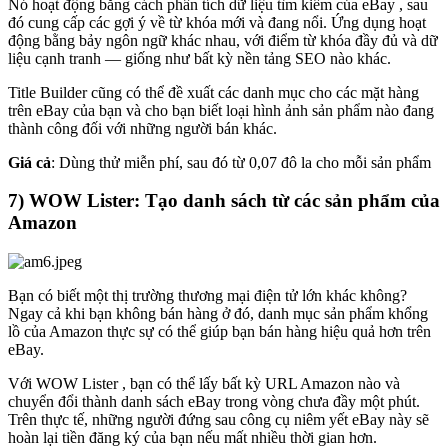
Nó hoạt động bằng cách phân tích dữ liệu tìm kiếm của eBay , sau
đó cung cấp các gợi ý về từ khóa mới và đang nổi. Ứng dụng hoạt
động bằng bảy ngôn ngữ khác nhau, với điểm từ khóa đầy đủ và dữ
liệu cạnh tranh — giống như bất kỳ nền tảng SEO nào khác.
Title Builder cũng có thể đề xuất các danh mục cho các mặt hàng
trên eBay của bạn và cho bạn biết loại hình ảnh sản phẩm nào đang
thành công đối với những người bán khác.
Giá cả
: Dùng thử miễn phí, sau đó từ 0,07 đô la cho mỗi sản phẩm
7) WOW Lister: Tạo danh sách từ các sản phẩm của
Amazon
Bạn có biết một thị trường thương mại điện tử lớn khác không?
Ngay cả khi bạn không bán hàng ở đó, danh mục sản phẩm khổng
lồ của Amazon thực sự có thể giúp bạn bán hàng hiệu quả hơn trên
eBay.
Với WOW Lister , bạn có thể lấy bất kỳ URL Amazon nào và
chuyển đổi thành danh sách eBay trong vòng chưa đầy một phút.
Trên thực tế, những người đứng sau công cụ niêm yết eBay này sẽ
hoàn lại tiền đăng ký của bạn nếu mất nhiều thời gian hơn.