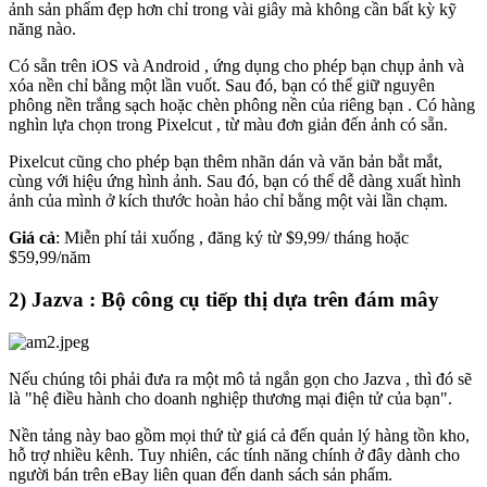
ảnh sản phẩm đẹp hơn chỉ trong vài giây mà không cần bất kỳ kỹ
năng nào.
Có sẵn trên iOS và Android , ứng dụng cho phép bạn chụp ảnh và
xóa nền chỉ bằng một lần vuốt. Sau đó, bạn có thể giữ nguyên
phông nền trắng sạch hoặc chèn phông nền của riêng bạn . Có hàng
nghìn lựa chọn trong Pixelcut , từ màu đơn giản đến ảnh có sẵn.
Pixelcut cũng cho phép bạn thêm nhãn dán và văn bản bắt mắt,
cùng với hiệu ứng hình ảnh. Sau đó, bạn có thể dễ dàng xuất hình
ảnh của mình ở kích thước hoàn hảo chỉ bằng một vài lần chạm.
Giá cả
: Miễn phí tải xuống , đăng ký từ $9,99/ tháng hoặc
$59,99/năm
2) Jazva : Bộ công cụ tiếp thị dựa trên đám mây
Nếu chúng tôi phải đưa ra một mô tả ngắn gọn cho Jazva , thì đó sẽ
là "hệ điều hành cho doanh nghiệp thương mại điện tử của bạn".
Nền tảng này bao gồm mọi thứ từ giá cả đến quản lý hàng tồn kho,
hỗ trợ nhiều kênh. Tuy nhiên, các tính năng chính ở đây dành cho
người bán trên eBay liên quan đến danh sách sản phẩm.