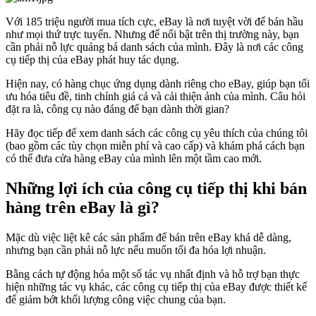
Với 185 triệu người mua tích cực, eBay là nơi tuyệt vời để bán hầu
như mọi thứ trực tuyến. Nhưng để nổi bật trên thị trường này, bạn
cần phải nỗ lực quảng bá danh sách của mình. Đây là nơi các công
cụ tiếp thị của eBay phát huy tác dụng.
Hiện nay, có hàng chục ứng dụng dành riêng cho eBay, giúp bạn tối
ưu hóa tiêu đề, tinh chỉnh giá cả và cải thiện ảnh của mình. Câu hỏi
đặt ra là, công cụ nào đáng để bạn dành thời gian?
Hãy đọc tiếp để xem danh sách các công cụ yêu thích của chúng tôi
(bao gồm các tùy chọn miễn phí và cao cấp) và khám phá cách bạn
có thể đưa cửa hàng eBay của mình lên một tầm cao mới.
Những lợi ích của công cụ tiếp thị khi bán
hàng trên eBay là gì?
Mặc dù việc liệt kê các sản phẩm để bán trên eBay khá dễ dàng,
nhưng bạn cần phải nỗ lực nếu muốn tối đa hóa lợi nhuận.
Bằng cách tự động hóa một số tác vụ nhất định và hỗ trợ bạn thực
hiện những tác vụ khác, các công cụ tiếp thị của eBay được thiết kế
để giảm bớt khối lượng công việc chung của bạn.