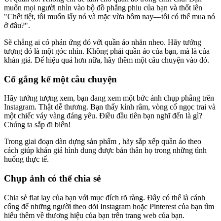
muốn mọi người nhìn vào bộ đồ phẳng phiu của bạn và thốt lên
"Chết tiệt, tôi muốn lấy nó và mặc vừa hôm nay—tôi có thể mua nó
ở đâu?".
Sẽ chẳng ai có phản ứng đó với quần áo nhăn nheo. Hãy tưởng
tượng đó là một góc nhìn. Không phải quần áo của bạn, mà là của
khán giả. Để hiệu quả hơn nữa, hãy thêm một câu chuyện vào đó.
Cố gắng kể một câu chuyện
Hãy tưởng tượng xem, bạn đang xem một bức ảnh chụp phẳng trên
Instagram. Thật dễ thương. Bạn thấy kính râm, vòng cổ ngọc trai và
một chiếc váy vàng đáng yêu. Điều đầu tiên bạn nghĩ đến là gì?
Chúng ta sắp đi biển
!
Trong giai đoạn dàn dựng sản phẩm , hãy sắp xếp quần áo theo
cách giúp khán giả hình dung được bản thân họ trong những tình
huống thực tế.
Chụp ảnh có thể chia sẻ
Chia sẻ flat lay của bạn với mục đích rõ ràng. Đây có thể là cánh
cổng để những người theo dõi Instagram hoặc Pinterest của bạn tìm
hiểu thêm về thương hiệu của bạn trên trang web của bạn.