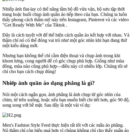
Nhiếp ảnh flat-lay có thể nâng tầm bộ đồ vừa vặn, bộ sưu tập thời
trang hoặc buổi chụp ảnh quần áo tiếp theo của bạn. Chúng ta luôn
thấy phong cách thẩm mỹ này trên Instagram, Pinterest và các video
"Get Ready With Me" của Tiktok .
Đây là cách tuyệt vời để thể hiện cách quần áo kết hợp với nhau. Và
thậm chí nó có thể đóng vai trò như một góc nhìn khi bạn đang thử
một kiểu dáng mới.
Nhưng bạn không thể chỉ cầm điện thoại và chụp ảnh trong khi
khom lưng, cong người để có góc chụp phù hợp. Giống như mùa
đông, mùa nào cũng phù hợp—điều này có nhiều lớp. Chúng tôi sẽ
chỉ cho bạn cách chụp đúng
!
Nhiếp ảnh quần áo dạng phẳng là gì?
Nói một cách ngắn gọn, ảnh phẳng là ảnh chụp từ góc nhìn của
chim, từ trên xuống, hoặc nếu bạn muốn biết chi tiết hơn, góc 90 độ,
song song với bề mặt. Sau đây là một vài ví dụ:
Men's Fashion Style Feed thực hiện rất tốt với các mẫu áo phẳng.
Nó thậm chí còn hiệu quả hơn vì chúng không chỉ cho thấy quần áo