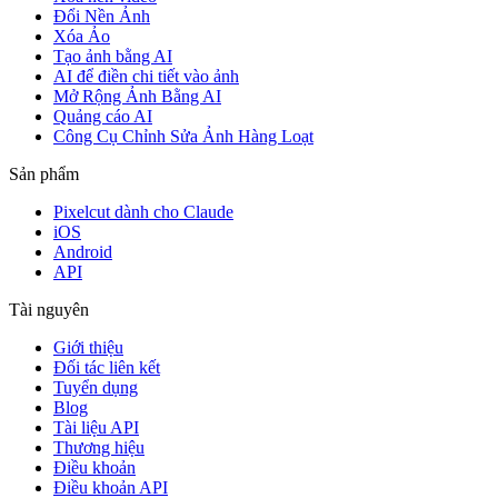
Đổi Nền Ảnh
Xóa Ảo
Tạo ảnh bằng AI
AI để điền chi tiết vào ảnh
Mở Rộng Ảnh Bằng AI
Quảng cáo AI
Công Cụ Chỉnh Sửa Ảnh Hàng Loạt
Sản phẩm
Pixelcut dành cho Claude
iOS
Android
API
Tài nguyên
Giới thiệu
Đối tác liên kết
Tuyển dụng
Blog
Tài liệu API
Thương hiệu
Điều khoản
Điều khoản API