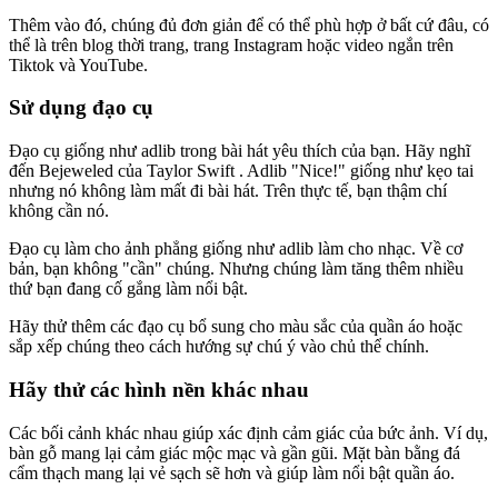
Thêm vào đó, chúng đủ đơn giản để có thể phù hợp ở bất cứ đâu, có
thể là trên blog thời trang, trang Instagram hoặc video ngắn trên
Tiktok và YouTube.
Sử dụng đạo cụ
Đạo cụ giống như adlib trong bài hát yêu thích của bạn. Hãy nghĩ
đến Bejeweled của Taylor Swift . Adlib "Nice
!" giống như kẹo tai
nhưng nó không làm mất đi bài hát. Trên thực tế, bạn thậm chí
không cần nó.
Đạo cụ làm cho ảnh phẳng giống như adlib làm cho nhạc. Về cơ
bản, bạn không "cần" chúng. Nhưng chúng làm tăng thêm nhiều
thứ bạn đang cố gắng làm nổi bật.
Hãy thử thêm các đạo cụ bổ sung cho màu sắc của quần áo hoặc
sắp xếp chúng theo cách hướng sự chú ý vào chủ thể chính.
Hãy thử các hình nền khác nhau
Các bối cảnh khác nhau giúp xác định cảm giác của bức ảnh. Ví dụ,
bàn gỗ mang lại cảm giác mộc mạc và gần gũi. Mặt bàn bằng đá
cẩm thạch mang lại vẻ sạch sẽ hơn và giúp làm nổi bật quần áo.