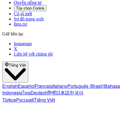
Quyền riêng tư
Tùy chọn Cookie
Có gì mới
Sơ đồ trang web
llms.txt
Giữ liên lạc
Instagram
X
Liên hệ với chúng tôi
Tiếng Việt
English
Español
Français
Italiano
Português (Brasil)
Bahasa
Indonesia
ไทย
Deutsch
हिन्दी
日本語
한국어
Türkçe
Русский
Tiếng Việt