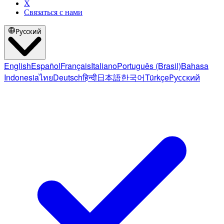
X
Связаться с нами
Русский
English
Español
Français
Italiano
Português (Brasil)
Bahasa
Indonesia
ไทย
Deutsch
हिन्दी
日本語
한국어
Türkçe
Русский