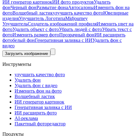
ИИ генератор картинок
ИИ фото продуктов
Удалить
фон
Черный фон
Размытие фона
Автосалоны
Изменить фон на
фото
Волшебный ластик
улучшить качество фото
Ювелирные
изделия
Улучшитель Логотипа
Midjourney
Улучшитель
Создатель изображений профиля
Изменить цвет на
фото
Удалить объект с фото
Убрать людей с фото
Убрать текст с
фото
Изменить размер фото
Прозрачный фон
ИИ расширить
фото
белый фон
Генеративная заливка с ИИ
Удалить фон с
видео
Загрузить изображение
Инструменты
улучшить качество фото
Удалить фон
Удалить фон с видео
Изменить фон на фото
Волшебный ластик
ИИ генератор картинок
Генеративная заливка с ИИ
ИИ расширить фото
AI-реклама
Пакетный фоторедактор
Продукты