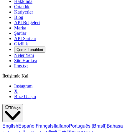
Hakkında
Ortaklık
Kariyerler
Blog
API Belgeleri
Marka
Şartlar
API Şartları
Gizlilik
Çerez Tercihleri
Neler Yeni
Site Haritası
llms.txt
İletişimde Kal
Instagram
X
Bize Ulaşın
Türkçe
English
Español
Français
Italiano
Português (Brasil)
Bahasa