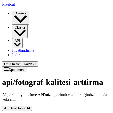
Pixelcut
Düzenle
Oluştur
API
Fiyatlandırma
İndir
Oturum Aç
Kayıt Ol
Open menu
api/
fotograf-kalitesi-arttirma
AI görüntü yükseltme API'mizle görüntü çözünürlüğünüzü anında
yükseltin.
API Anahtarını Al