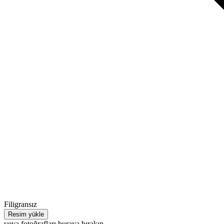
Filigransız
Resim yükle
veya fotoğrafları buraya bırakın