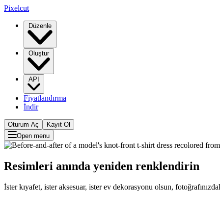
Pixelcut
Düzenle
Oluştur
API
Fiyatlandırma
İndir
Oturum Aç
Kayıt Ol
Open menu
Resimleri anında yeniden renklendirin
İster kıyafet, ister aksesuar, ister ev dekorasyonu olsun, fotoğrafınızd