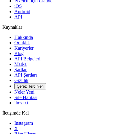
Pixelcut için Claude
iOS
Android
API
Kaynaklar
Hakkında
Ortaklık
Kariyerler
Blog
API Belgeleri
Marka
Şartlar
API Şartları
Gizlilik
Çerez Tercihleri
Neler Yeni
Site Haritası
llms.txt
İletişimde Kal
Instagram
X
Bize Ulaşın