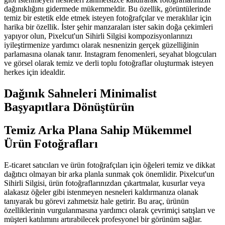
dağınıklığını gidermede mükemmeldir. Bu özellik, görüntülerinde
temiz bir estetik elde etmek isteyen fotoğrafçılar ve meraklılar için
harika bir özellik. İster şehir manzaraları ister sakin doğa çekimleri
yapıyor olun, Pixelcut'un Sihirli Silgisi kompozisyonlarınızı
iyileştirmenize yardımcı olarak nesnenizin gerçek güzelliğinin
parlamasına olanak tanır. Instagram fenomenleri, seyahat blogcuları
ve görsel olarak temiz ve derli toplu fotoğraflar oluşturmak isteyen
herkes için idealdir.
Dağınık Sahneleri Minimalist
Başyapıtlara Dönüştürün
Temiz Arka Plana Sahip Mükemmel
Ürün Fotoğrafları
E-ticaret satıcıları ve ürün fotoğrafçıları için öğeleri temiz ve dikkat
dağıtıcı olmayan bir arka planla sunmak çok önemlidir. Pixelcut'un
Sihirli Silgisi, ürün fotoğraflarınızdan çıkartmalar, kusurlar veya
alakasız öğeler gibi istenmeyen nesneleri kaldırmanıza olanak
tanıyarak bu görevi zahmetsiz hale getirir. Bu araç, ürünün
özelliklerinin vurgulanmasına yardımcı olarak çevrimiçi satışları ve
müşteri katılımını artırabilecek profesyonel bir görünüm sağlar.