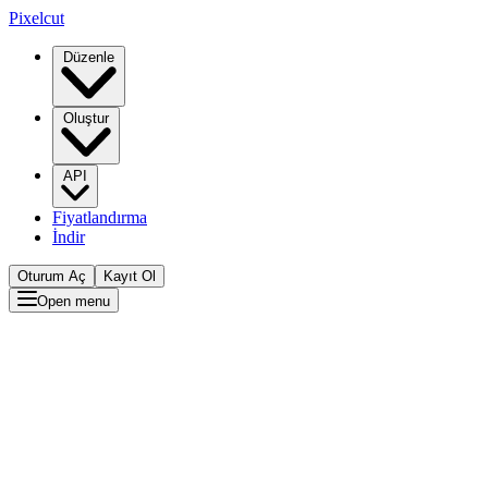
Pixelcut
Düzenle
Oluştur
API
Fiyatlandırma
İndir
Oturum Aç
Kayıt Ol
Open menu