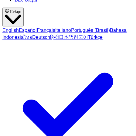
Türkçe
English
Español
Français
Italiano
Português (Brasil)
Bahasa
Indonesia
ไทย
Deutsch
हिन्दी
日本語
한국어
Türkçe