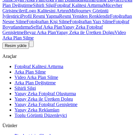
Plan Değiştirme
Sihirli Silgi
Fotoğraf Kalitesi Arttırma
Mücevher
Girişimcileri
Logo Kalitesini Artırın
Midjourney Görüntü
İyileştirici
Profil Resmi Yapma
Resmi Yeniden Renklendir
Fotoğraftan
Nesne Silme
Fotoğraftan Kişi Silme
Fotoğraftan Yazı Silme
Fotoğraf
Boyutlandırma
Şeffaf Arka Plan
Yapay Zeka Fotoğraf
Genişletme
Beyaz Arka Plan
Yapay Zeka ile Üretken Dolgu
Video
Arka Plan Silme
Resim yükle
Araçlar
Fotoğraf Kalitesi Arttırma
Arka Plan Silme
Video Arka Plan Silme
Arka Plan Değiştirme
Sihirli Silgi
Yapay Zeka Fotoğraf Oluşturma
Yapay Zeka ile Üretken Dolgu
Yapay Zeka Fotoğraf Genişletme
Yapay Zeka Reklamları
Toplu Görüntü Düzenleyici
Ürünler