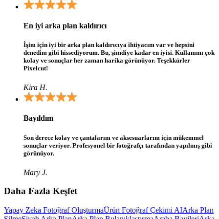
En iyi arka plan kaldırıcı
İşim için iyi bir arka plan kaldırıcıya ihtiyacım var ve hepsini
denedim gibi hissediyorum. Bu, şimdiye kadar en iyisi. Kullanımı çok
kolay ve sonuçlar her zaman harika görünüyor. Teşekkürler
Pixelcut!
Kira H.
Bayıldım
Son derece kolay ve çantalarım ve aksesuarlarım için mükemmel
sonuçlar veriyor. Profesyonel bir fotoğrafçı tarafından yapılmış gibi
görünüyor.
Mary J.
Daha Fazla Keşfet
Yapay Zeka Fotoğraf Oluşturma
Ürün Fotoğraf Çekimi AI
Arka Plan
Silme
Siyah Arka Plan
Arka Plan Bulanıklaştırma
Araba Bayileri
Arka