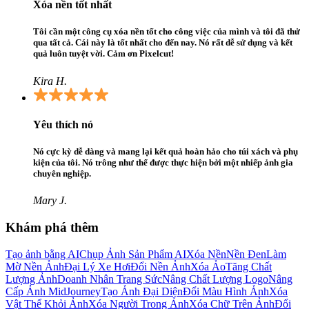
Xóa nền tốt nhất
Tôi cần một công cụ xóa nền tốt cho công việc của mình và tôi đã thử
qua tất cả. Cái này là tốt nhất cho đến nay. Nó rất dễ sử dụng và kết
quả luôn tuyệt vời. Cảm ơn Pixelcut!
Kira H.
Yêu thích nó
Nó cực kỳ dễ dàng và mang lại kết quả hoàn hảo cho túi xách và phụ
kiện của tôi. Nó trông như thể được thực hiện bởi một nhiếp ảnh gia
chuyên nghiệp.
Mary J.
Khám phá thêm
Tạo ảnh bằng AI
Chụp Ảnh Sản Phẩm AI
Xóa Nền
Nền Đen
Làm
Mờ Nền Ảnh
Đại Lý Xe Hơi
Đổi Nền Ảnh
Xóa Ảo
Tăng Chất
Lượng Ảnh
Doanh Nhân Trang Sức
Nâng Chất Lượng Logo
Nâng
Cấp Ảnh MidJourney
Tạo Ảnh Đại Diện
Đổi Màu Hình Ảnh
Xóa
Vật Thể Khỏi Ảnh
Xóa Người Trong Ảnh
Xóa Chữ Trên Ảnh
Đổi