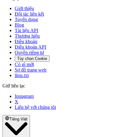
Giới thiệu
Đối tác liên kết
Tuyển dụng
Blog
Tài liệu API
Thương hiệu
Điều khoản
Điều khoản API
Quyền riêng tư
Tùy chọn Cookie
Có gì mới
Sơ đồ trang web
llms.txt
Giữ liên lạc
Instagram
X
Liên hệ với chúng tôi
Tiếng Việt