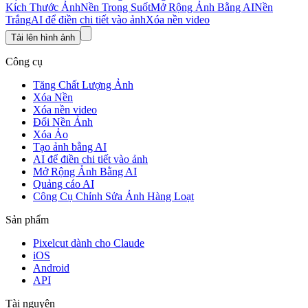
Kích Thước Ảnh
Nền Trong Suốt
Mở Rộng Ảnh Bằng AI
Nền
Trắng
AI để điền chi tiết vào ảnh
Xóa nền video
Tải lên hình ảnh
Công cụ
Tăng Chất Lượng Ảnh
Xóa Nền
Xóa nền video
Đổi Nền Ảnh
Xóa Ảo
Tạo ảnh bằng AI
AI để điền chi tiết vào ảnh
Mở Rộng Ảnh Bằng AI
Quảng cáo AI
Công Cụ Chỉnh Sửa Ảnh Hàng Loạt
Sản phẩm
Pixelcut dành cho Claude
iOS
Android
API
Tài nguyên