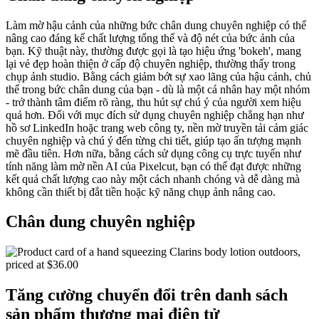
Làm mờ hậu cảnh của những bức chân dung chuyên nghiệp có thể
nâng cao đáng kể chất lượng tổng thể và độ nét của bức ảnh của
bạn. Kỹ thuật này, thường được gọi là tạo hiệu ứng 'bokeh', mang
lại vẻ đẹp hoàn thiện ở cấp độ chuyên nghiệp, thường thấy trong
chụp ảnh studio. Bằng cách giảm bớt sự xao lãng của hậu cảnh, chủ
thể trong bức chân dung của bạn - dù là một cá nhân hay một nhóm
- trở thành tâm điểm rõ ràng, thu hút sự chú ý của người xem hiệu
quả hơn. Đối với mục đích sử dụng chuyên nghiệp chẳng hạn như
hồ sơ LinkedIn hoặc trang web công ty, nền mờ truyền tải cảm giác
chuyên nghiệp và chú ý đến từng chi tiết, giúp tạo ấn tượng mạnh
mẽ đầu tiên. Hơn nữa, bằng cách sử dụng công cụ trực tuyến như
tính năng làm mờ nền AI của Pixelcut, bạn có thể đạt được những
kết quả chất lượng cao này một cách nhanh chóng và dễ dàng mà
không cần thiết bị đắt tiền hoặc kỹ năng chụp ảnh nâng cao.
Chân dung chuyên nghiệp
Tăng cường chuyển đổi trên danh sách
sản phẩm thương mại điện tử