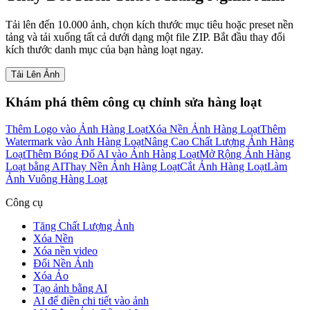
Tải lên đến 10.000 ảnh, chọn kích thước mục tiêu hoặc preset nền
tảng và tải xuống tất cả dưới dạng một file ZIP. Bắt đầu thay đổi
kích thước danh mục của bạn hàng loạt ngay.
Tải Lên Ảnh
Khám phá thêm công cụ chỉnh sửa hàng loạt
Thêm Logo vào Ảnh Hàng Loạt
Xóa Nền Ảnh Hàng Loạt
Thêm
Watermark vào Ảnh Hàng Loạt
Nâng Cao Chất Lượng Ảnh Hàng
Loạt
Thêm Bóng Đổ AI vào Ảnh Hàng Loạt
Mở Rộng Ảnh Hàng
Loạt bằng AI
Thay Nền Ảnh Hàng Loạt
Cắt Ảnh Hàng Loạt
Làm
Ảnh Vuông Hàng Loạt
Công cụ
Tăng Chất Lượng Ảnh
Xóa Nền
Xóa nền video
Đổi Nền Ảnh
Xóa Ảo
Tạo ảnh bằng AI
AI để điền chi tiết vào ảnh