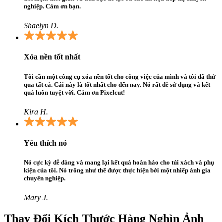
nghiệp. Cảm ơn bạn.
Shaelyn D.
Xóa nền tốt nhất
Tôi cần một công cụ xóa nền tốt cho công việc của mình và tôi đã thử
qua tất cả. Cái này là tốt nhất cho đến nay. Nó rất dễ sử dụng và kết
quả luôn tuyệt vời. Cảm ơn Pixelcut!
Kira H.
Yêu thích nó
Nó cực kỳ dễ dàng và mang lại kết quả hoàn hảo cho túi xách và phụ
kiện của tôi. Nó trông như thể được thực hiện bởi một nhiếp ảnh gia
chuyên nghiệp.
Mary J.
Thay Đổi Kích Thước Hàng Nghìn Ảnh