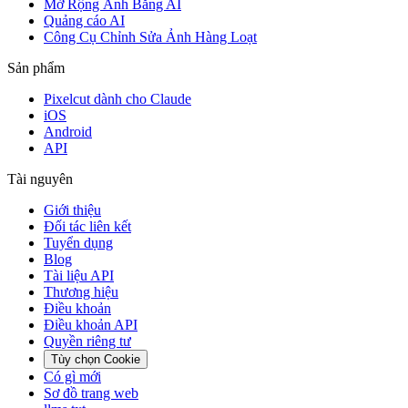
Mở Rộng Ảnh Bằng AI
Quảng cáo AI
Công Cụ Chỉnh Sửa Ảnh Hàng Loạt
Sản phẩm
Pixelcut dành cho Claude
iOS
Android
API
Tài nguyên
Giới thiệu
Đối tác liên kết
Tuyển dụng
Blog
Tài liệu API
Thương hiệu
Điều khoản
Điều khoản API
Quyền riêng tư
Tùy chọn Cookie
Có gì mới
Sơ đồ trang web