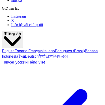
llms.txt
Giữ liên lạc
Instagram
X
Liên hệ với chúng tôi
Tiếng Việt
English
Español
Français
Italiano
Português (Brasil)
Bahasa
Indonesia
ไทย
Deutsch
हिन्दी
日本語
한국어
Türkçe
Русский
Tiếng Việt