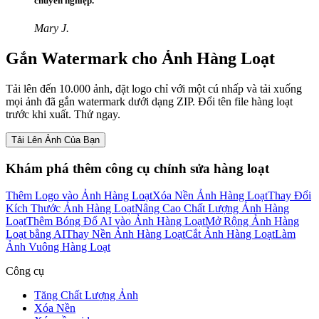
chuyên nghiệp.
Mary J.
Gắn Watermark cho Ảnh Hàng Loạt
Tải lên đến 10.000 ảnh, đặt logo chỉ với một cú nhấp và tải xuống
mọi ảnh đã gắn watermark dưới dạng ZIP. Đổi tên file hàng loạt
trước khi xuất. Thử ngay.
Tải Lên Ảnh Của Bạn
Khám phá thêm công cụ chỉnh sửa hàng loạt
Thêm Logo vào Ảnh Hàng Loạt
Xóa Nền Ảnh Hàng Loạt
Thay Đổi
Kích Thước Ảnh Hàng Loạt
Nâng Cao Chất Lượng Ảnh Hàng
Loạt
Thêm Bóng Đổ AI vào Ảnh Hàng Loạt
Mở Rộng Ảnh Hàng
Loạt bằng AI
Thay Nền Ảnh Hàng Loạt
Cắt Ảnh Hàng Loạt
Làm
Ảnh Vuông Hàng Loạt
Công cụ
Tăng Chất Lượng Ảnh
Xóa Nền