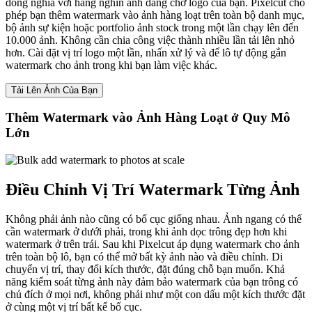
đồng nghĩa với hàng nghìn ảnh đang chờ logo của bạn. Pixelcut cho
phép bạn thêm watermark vào ảnh hàng loạt trên toàn bộ danh mục,
bộ ảnh sự kiện hoặc portfolio ảnh stock trong một lần chạy lên đến
10.000 ảnh. Không cần chia công việc thành nhiều lần tải lên nhỏ
hơn. Cài đặt vị trí logo một lần, nhấn xử lý và để lô tự động gắn
watermark cho ảnh trong khi bạn làm việc khác.
Tải Lên Ảnh Của Bạn
Thêm Watermark vào Ảnh Hàng Loạt ở Quy Mô
Lớn
Điều Chỉnh Vị Trí Watermark Từng Ảnh
Không phải ảnh nào cũng có bố cục giống nhau. Ảnh ngang có thể
cần watermark ở dưới phải, trong khi ảnh dọc trông đẹp hơn khi
watermark ở trên trái. Sau khi Pixelcut áp dụng watermark cho ảnh
trên toàn bộ lô, bạn có thể mở bất kỳ ảnh nào và điều chỉnh. Di
chuyển vị trí, thay đổi kích thước, đặt đúng chỗ bạn muốn. Khả
năng kiểm soát từng ảnh này đảm bảo watermark của bạn trông có
chủ đích ở mọi nơi, không phải như một con dấu một kích thước đặt
ở cùng một vị trí bất kể bố cục.