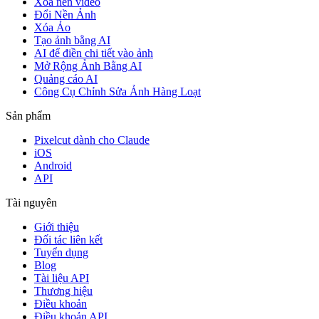
Xóa nền video
Đổi Nền Ảnh
Xóa Ảo
Tạo ảnh bằng AI
AI để điền chi tiết vào ảnh
Mở Rộng Ảnh Bằng AI
Quảng cáo AI
Công Cụ Chỉnh Sửa Ảnh Hàng Loạt
Sản phẩm
Pixelcut dành cho Claude
iOS
Android
API
Tài nguyên
Giới thiệu
Đối tác liên kết
Tuyển dụng
Blog
Tài liệu API
Thương hiệu
Điều khoản
Điều khoản API