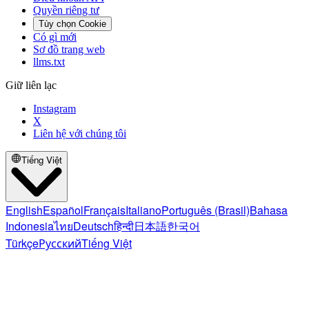
Quyền riêng tư
Tùy chọn Cookie
Có gì mới
Sơ đồ trang web
llms.txt
Giữ liên lạc
Instagram
X
Liên hệ với chúng tôi
Tiếng Việt
English
Español
Français
Italiano
Português (Brasil)
Bahasa
Indonesia
ไทย
Deutsch
हिन्दी
日本語
한국어
Türkçe
Русский
Tiếng Việt