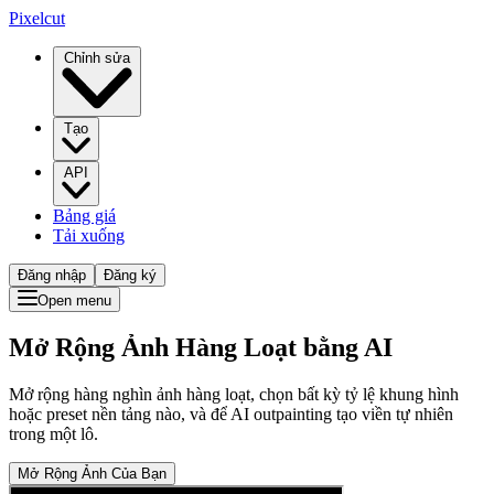
Pixelcut
Chỉnh sửa
Tạo
API
Bảng giá
Tải xuống
Đăng nhập
Đăng ký
Open menu
Mở Rộng Ảnh Hàng Loạt bằng AI
Mở rộng hàng nghìn ảnh hàng loạt, chọn bất kỳ tỷ lệ khung hình
hoặc preset nền tảng nào, và để AI outpainting tạo viền tự nhiên
trong một lô.
Mở Rộng Ảnh Của Bạn