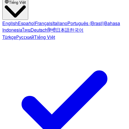
Tiếng Việt
English
Español
Français
Italiano
Português (Brasil)
Bahasa
Indonesia
ไทย
Deutsch
हिन्दी
日本語
한국어
Türkçe
Русский
Tiếng Việt