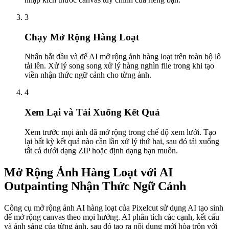
3
Chạy Mở Rộng Hàng Loạt
Nhấn bắt đầu và để AI mở rộng ảnh hàng loạt trên toàn bộ lô
tải lên. Xử lý song song xử lý hàng nghìn file trong khi tạo
viền nhận thức ngữ cảnh cho từng ảnh.
4
Xem Lại và Tải Xuống Kết Quả
Xem trước mọi ảnh đã mở rộng trong chế độ xem lưới. Tạo
lại bất kỳ kết quả nào cần lần xử lý thứ hai, sau đó tải xuống
tất cả dưới dạng ZIP hoặc định dạng bạn muốn.
Mở Rộng Ảnh Hàng Loạt với AI
Outpainting Nhận Thức Ngữ Cảnh
Công cụ mở rộng ảnh AI hàng loạt của Pixelcut sử dụng AI tạo sinh
để mở rộng canvas theo mọi hướng. AI phân tích các cạnh, kết cấu
và ánh sáng của từng ảnh, sau đó tạo ra nội dung mới hòa trộn với