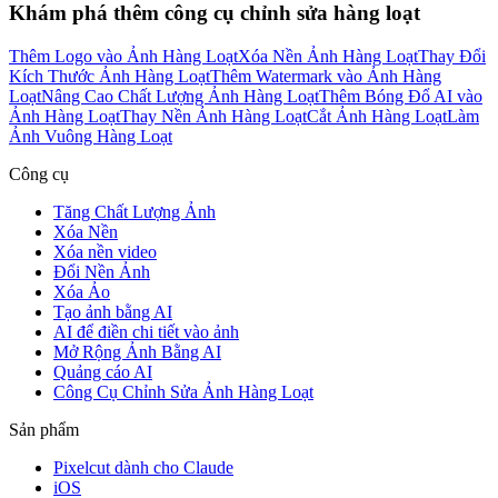
Khám phá thêm công cụ chỉnh sửa hàng loạt
Thêm Logo vào Ảnh Hàng Loạt
Xóa Nền Ảnh Hàng Loạt
Thay Đổi
Kích Thước Ảnh Hàng Loạt
Thêm Watermark vào Ảnh Hàng
Loạt
Nâng Cao Chất Lượng Ảnh Hàng Loạt
Thêm Bóng Đổ AI vào
Ảnh Hàng Loạt
Thay Nền Ảnh Hàng Loạt
Cắt Ảnh Hàng Loạt
Làm
Ảnh Vuông Hàng Loạt
Công cụ
Tăng Chất Lượng Ảnh
Xóa Nền
Xóa nền video
Đổi Nền Ảnh
Xóa Ảo
Tạo ảnh bằng AI
AI để điền chi tiết vào ảnh
Mở Rộng Ảnh Bằng AI
Quảng cáo AI
Công Cụ Chỉnh Sửa Ảnh Hàng Loạt
Sản phẩm
Pixelcut dành cho Claude
iOS