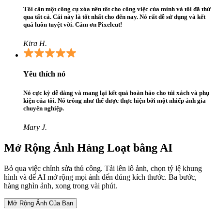
Tôi cần một công cụ xóa nền tốt cho công việc của mình và tôi đã thử
qua tất cả. Cái này là tốt nhất cho đến nay. Nó rất dễ sử dụng và kết
quả luôn tuyệt vời. Cảm ơn Pixelcut!
Kira H.
Yêu thích nó
Nó cực kỳ dễ dàng và mang lại kết quả hoàn hảo cho túi xách và phụ
kiện của tôi. Nó trông như thể được thực hiện bởi một nhiếp ảnh gia
chuyên nghiệp.
Mary J.
Mở Rộng Ảnh Hàng Loạt bằng AI
Bỏ qua việc chỉnh sửa thủ công. Tải lên lô ảnh, chọn tỷ lệ khung
hình và để AI mở rộng mọi ảnh đến đúng kích thước. Ba bước,
hàng nghìn ảnh, xong trong vài phút.
Mở Rộng Ảnh Của Bạn