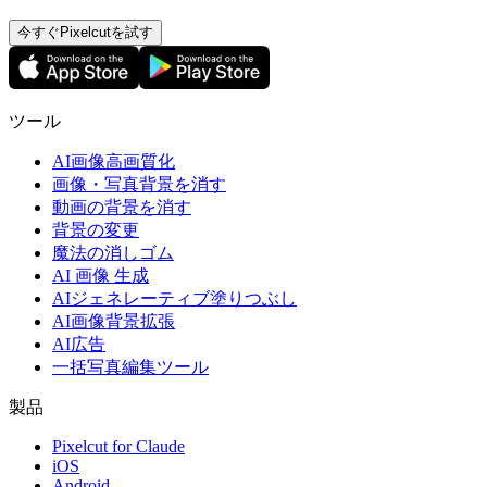
今すぐPixelcutを試す
ツール
AI画像高画質化
画像・写真背景を消す
動画の背景を消す
背景の変更
魔法の消しゴム
AI 画像 生成
AIジェネレーティブ塗りつぶし
AI画像背景拡張
AI広告
一括写真編集ツール
製品
Pixelcut for Claude
iOS
Android